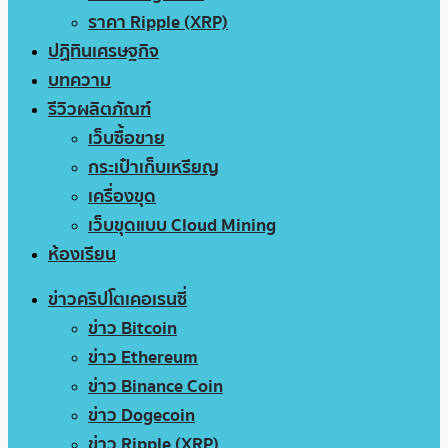
ราคา Ripple (XRP)
ปฏิทินเศรษฐกิจ
บทความ
รีวิวผลิตภัณฑ์
เว็บซื้อขาย
กระเป๋าเก็บเหรียญ
เครื่องขุด
เว็บขุดแบบ Cloud Mining
ห้องเรียน
ข่าวคริปโตเคอเรนซี่
ข่าว Bitcoin
ข่าว Ethereum
ข่าว Binance Coin
ข่าว Dogecoin
ข่าว Ripple (XRP)