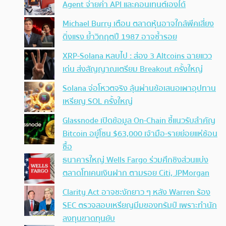
Agent จ่ายค่า API และคอนเทนต์เองได้
Michael Burry เตือน ตลาดหุ้นอาจใกล้พีคเสี่ยง
ดิ่งแรง ย้ำวิกฤตปี 1987 อาจซ้ำรอย
XRP-Solana หลบไป : ส่อง 3 Altcoins ฉายแวว
เด่น ส่งสัญญาณเตรียม Breakout ครั้งใหญ่
Solana จ่อโหวตจริง ลุ้นผ่านข้อเสนอเผาอุปทาน
เหรียญ SOL ครั้งใหญ่
Glassnode เปิดข้อมูล On-Chain ชี้แนวรับสำคัญ
Bitcoin อยู่โซน $63,000 เจ้ามือ-รายย่อยแห่ช้อน
ซื้อ
ธนาคารใหญ่ Wells Fargo ร่วมศึกชิงส่วนแบ่ง
ตลาดโทเคนเงินฝาก ตามรอย Citi, JPMorgan
Clarity Act อาจชะงักยาว ๆ หลัง Warren ร้อง
SEC ตรวจสอบเหรียญมีมของทรัมป์ เพราะทำนัก
ลงทุนขาดทุนยับ