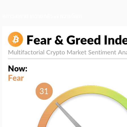
สภาวะตลาด (ความกลัว vs ความโลภ)