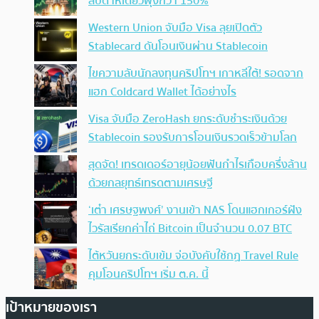
สัปดาห์เดียวพุ่งกว่า 150%
Western Union จับมือ Visa ลุยเปิดตัว
Stablecard ดันโอนเงินผ่าน Stablecoin
ไขความลับนักลงทุนคริปโทฯ เกาหลีใต้! รอดจาก
แฮก Coldcard Wallet ได้อย่างไร
Visa จับมือ ZeroHash ยกระดับชำระเงินด้วย
Stablecoin รองรับการโอนเงินรวดเร็วข้ามโลก
สุดจัด! เทรดเดอร์อายุน้อยฟันกำไรเกือบครึ่งล้าน
ด้วยกลยุทธ์เทรดตามเศรษฐี
‘เต๋า เศรษฐพงศ์’ งานเข้า NAS โดนแฮกเกอร์ฝัง
ไวรัสเรียกค่าไถ่ Bitcoin เป็นจำนวน 0.07 BTC
ไต้หวันยกระดับเข้ม จ่อบังคับใช้กฏ Travel Rule
คุมโอนคริปโทฯ เริ่ม ต.ค. นี้
เป้าหมายของเรา