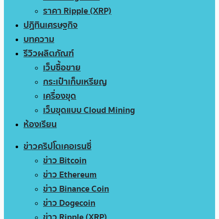
ราคา Ripple (XRP)
ปฏิทินเศรษฐกิจ
บทความ
รีวิวผลิตภัณฑ์
เว็บซื้อขาย
กระเป๋าเก็บเหรียญ
เครื่องขุด
เว็บขุดแบบ Cloud Mining
ห้องเรียน
ข่าวคริปโตเคอเรนซี่
ข่าว Bitcoin
ข่าว Ethereum
ข่าว Binance Coin
ข่าว Dogecoin
ข่าว Ripple (XRP)