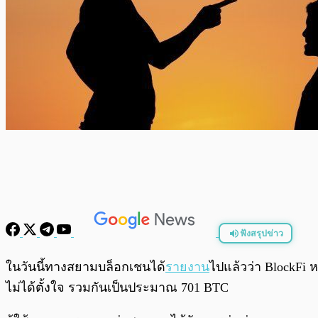
ฟังสรุปข่าว
พร้อมเล่น
ในวันนี้ทางสยามบล็อกเชนได้
รายงาน
ไปแล้วว่า BlockFi 
ไม่ได้ตั้งใจ รวมกันเป็นประมาณ 701 BTC