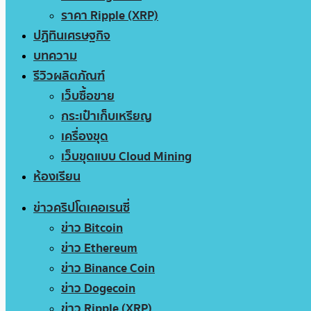
ราคา Ripple (XRP)
ปฏิทินเศรษฐกิจ
บทความ
รีวิวผลิตภัณฑ์
เว็บซื้อขาย
กระเป๋าเก็บเหรียญ
เครื่องขุด
เว็บขุดแบบ Cloud Mining
ห้องเรียน
ข่าวคริปโตเคอเรนซี่
ข่าว Bitcoin
ข่าว Ethereum
ข่าว Binance Coin
ข่าว Dogecoin
ข่าว Ripple (XRP)