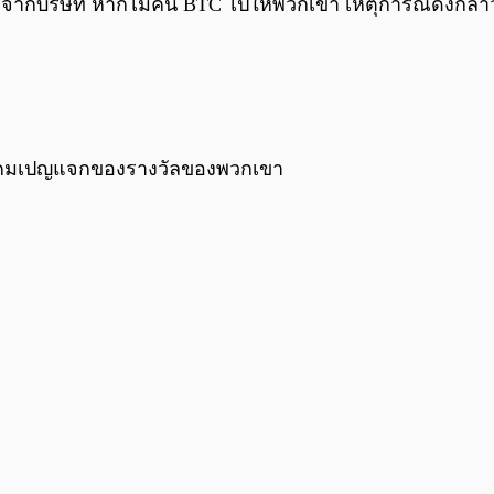
ากบริษัท หากไม่คืน BTC ไปให้พวกเขา เหตุการณ์ดังกล่าวนั
เผยแคมเปญแจกของรางวัลของพวกเขา