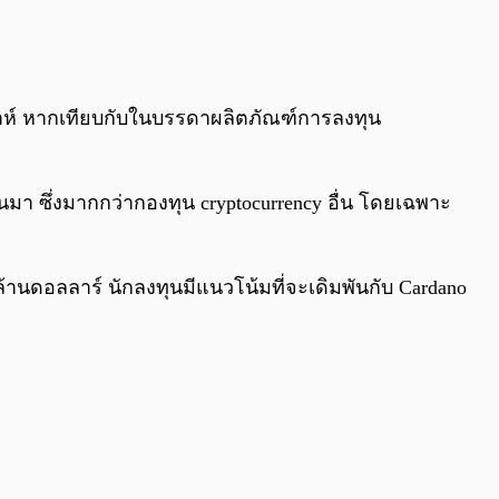
0:00
/
0:00
ปดาห์ หากเทียบกับในบรรดาผลิตภัณฑ์การลงทุน
านมา ซึ่งมากกว่ากองทุน cryptocurrency อื่น โดยเฉพาะ
้านดอลลาร์ นักลงทุนมีแนวโน้มที่จะเดิมพันกับ Cardano