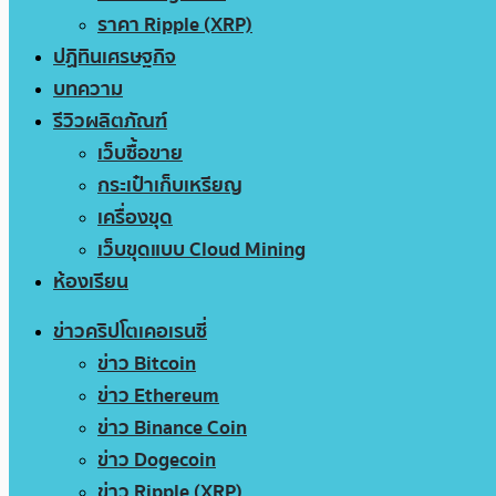
ราคา Ripple (XRP)
ปฏิทินเศรษฐกิจ
บทความ
รีวิวผลิตภัณฑ์
เว็บซื้อขาย
กระเป๋าเก็บเหรียญ
เครื่องขุด
เว็บขุดแบบ Cloud Mining
ห้องเรียน
ข่าวคริปโตเคอเรนซี่
ข่าว Bitcoin
ข่าว Ethereum
ข่าว Binance Coin
ข่าว Dogecoin
ข่าว Ripple (XRP)