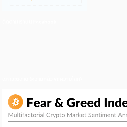
ติดตามเราบน Facebook
สภาวะตลาด (ความกลัว vs ความโลภ)