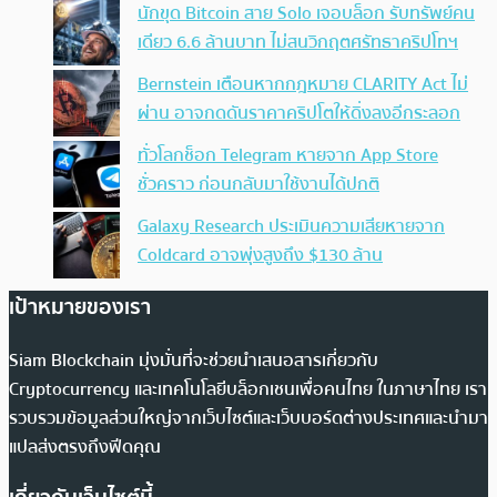
นักขุด Bitcoin สาย Solo เจอบล็อก รับทรัพย์คน
เดียว 6.6 ล้านบาท ไม่สนวิกฤตศรัทธาคริปโทฯ
Bernstein เตือนหากกฎหมาย CLARITY Act ไม่
ผ่าน อาจกดดันราคาคริปโตให้ดิ่งลงอีกระลอก
ทั่วโลกช็อก Telegram หายจาก App Store
ชั่วคราว ก่อนกลับมาใช้งานได้ปกติ
Galaxy Research ประเมินความเสียหายจาก
Coldcard อาจพุ่งสูงถึง $130 ล้าน
เป้าหมายของเรา
Siam Blockchain มุ่งมั่นที่จะช่วยนำเสนอสารเกี่ยวกับ
Cryptocurrency และเทคโนโลยีบล็อกเชนเพื่อคนไทย ในภาษาไทย เรา
รวบรวมข้อมูลส่วนใหญ่จากเว็บไซต์และเว็บบอร์ดต่างประเทศและนำมา
แปลส่งตรงถึงฟีดคุณ