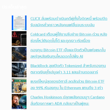
ประเด็นล่าสุด
CLICX ลั่นพร้อมดำเนินคดีผู้ตั้งใจบิดหนี้ พร้อมปิด
รับสมัครชั่วคราวหลังคนแห่ยื่นจนระบบล้น
Coldcard เตือนผู้ใช้งานรีบย้าย Bitcoin ด่วน หลัง
ช่องโหว่ยังอุดไม่ได้ และถูกเจาะต่อเนื่อง
กองทุน Bitcoin ETF เจ๊งและปิดตัวเป็นแห่งแรกใน
สหรัฐหลังเงินทุนไหลออกไปฝั่ง AI
BlackRock ลุยเปิดตัว Tokenized สำหรับกองทุน
ตลาดเงินยุโรปมูลค่า 3.11 แสนล้านดอลลาร์
แบงก์ใหญ่สุดของอิตาลี ลดสัดส่วน Bitcoin ETF
ลง 99% หันลงทุน ใน Ethereum แทนถึง 3 เท่า
Charles Hoskinson ปลุกพลังคอมมูฯ Cardano
ลั่นต้องการพา ADA กลับมาเป็นผู้ชนะ