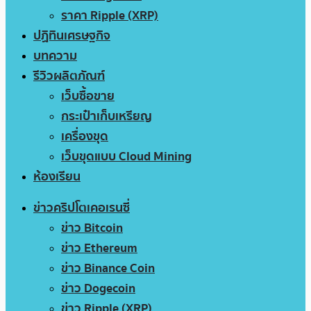
ราคา Ripple (XRP)
ปฏิทินเศรษฐกิจ
บทความ
รีวิวผลิตภัณฑ์
เว็บซื้อขาย
กระเป๋าเก็บเหรียญ
เครื่องขุด
เว็บขุดแบบ Cloud Mining
ห้องเรียน
ข่าวคริปโตเคอเรนซี่
ข่าว Bitcoin
ข่าว Ethereum
ข่าว Binance Coin
ข่าว Dogecoin
ข่าว Ripple (XRP)