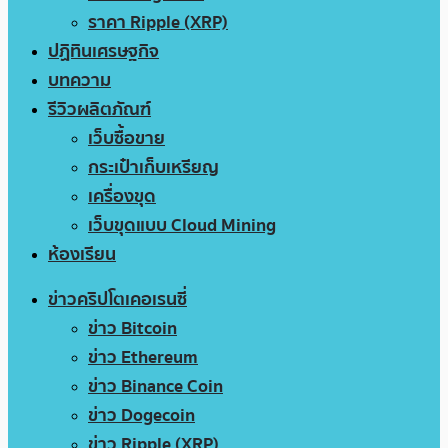
ราคา Ripple (XRP)
ปฏิทินเศรษฐกิจ
บทความ
รีวิวผลิตภัณฑ์
เว็บซื้อขาย
กระเป๋าเก็บเหรียญ
เครื่องขุด
เว็บขุดแบบ Cloud Mining
ห้องเรียน
ข่าวคริปโตเคอเรนซี่
ข่าว Bitcoin
ข่าว Ethereum
ข่าว Binance Coin
ข่าว Dogecoin
ข่าว Ripple (XRP)