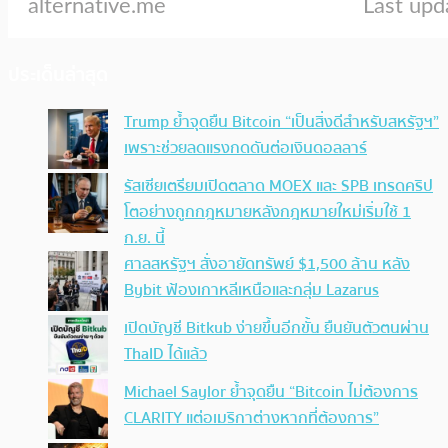
ประเด็นล่าสุด
Trump ย้ำจุดยืน Bitcoin “เป็นสิ่งดีสำหรับสหรัฐฯ”
เพราะช่วยลดแรงกดดันต่อเงินดอลลาร์
รัสเซียเตรียมเปิดตลาด MOEX และ SPB เทรดคริป
โตอย่างถูกกฎหมายหลังกฎหมายใหม่เริ่มใช้ 1
ก.ย. นี้
ศาลสหรัฐฯ สั่งอายัดทรัพย์ $1,500 ล้าน หลัง
Bybit ฟ้องเกาหลีเหนือและกลุ่ม Lazarus
เปิดบัญชี Bitkub ง่ายขึ้นอีกขั้น ยืนยันตัวตนผ่าน
ThaID ได้แล้ว
Michael Saylor ย้ำจุดยืน “Bitcoin ไม่ต้องการ
CLARITY แต่อเมริกาต่างหากที่ต้องการ”