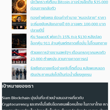
นักวิเคราะห์เตือน Bitcoin อาจร่วงลึกถึง $35,000
ก่อนการกลับตัว
ทองคำพุ่งแรง ย้อนคำทำนาย “หมอปลาย” ราคา
จะเริ่มขยับหลังกลางปี 69 อาจแตะ 100,000 บาท
ปลายปีนี้
หุ้น SpaceX พุ่งกว่า 15% ทะลุ $130 หลังปลด
ล็อกหุ้น 911 ล้านหุ้นแต่ตลาดเชื่อมั่น ไม่โดนเทขาย
ตัวเลขการจ้างงานสหรัฐฯ เดือนกรกฎาคมหดตัว
23,000 ตำแหน่ง สวนทางคาดการณ์
รัสเซียทลายเครือข่ายคริปโตเถื่อน หลังพบหลอก
เงินประชาชนส่งไปเป็นท่อน้ำเลี้ยงยูเครน
เป้าหมายของเรา
Siam Blockchain มุ่งมั่นที่จะช่วยนำเสนอสารเกี่ยวกับ
Cryptocurrency และเทคโนโลยีบล็อกเชนเพื่อคนไทย ในภาษาไทย เรา