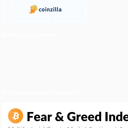
ติดตามเราบน Facebook
สภาวะตลาด (ความกลัว vs ความโลภ)