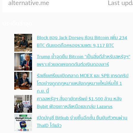
ประเด็นล่าสุด
Block ของ Jack Dorsey ช้อน Bitcoin เพิ่ม 234
BTC ดันยอดถือครองรวมแตะ 9,117 BTC
Trump ย้ำจุดยืน Bitcoin “เป็นสิ่งดีสำหรับสหรัฐฯ”
เพราะช่วยลดแรงกดดันต่อเงินดอลลาร์
รัสเซียเตรียมเปิดตลาด MOEX และ SPB เทรดคริป
โตอย่างถูกกฎหมายหลังกฎหมายใหม่เริ่มใช้ 1
ก.ย. นี้
ศาลสหรัฐฯ สั่งอายัดทรัพย์ $1,500 ล้าน หลัง
Bybit ฟ้องเกาหลีเหนือและกลุ่ม Lazarus
เปิดบัญชี Bitkub ง่ายขึ้นอีกขั้น ยืนยันตัวตนผ่าน
ThaID ได้แล้ว