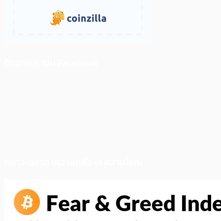
ติดตามเราบน Facebook
สภาวะตลาด (ความกลัว vs ความโลภ)