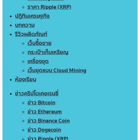
ราคา Ripple (XRP)
ปฏิทินเศรษฐกิจ
บทความ
รีวิวผลิตภัณฑ์
เว็บซื้อขาย
กระเป๋าเก็บเหรียญ
เครื่องขุด
เว็บขุดแบบ Cloud Mining
ห้องเรียน
ข่าวคริปโตเคอเรนซี่
ข่าว Bitcoin
ข่าว Ethereum
ข่าว Binance Coin
ข่าว Dogecoin
ข่าว Ripple (XRP)