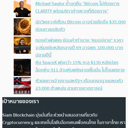
Michael Saylor ย้ำจุดยืน “Bitcoin ไม่ต้องการ
CLARITY แต่อเมริกาต่างหากที่ต้องการ”
นักวิเคราะห์เตือน Bitcoin อาจร่วงลึกถึง $35,000
ก่อนการกลับตัว
ทองคำพุ่งแรง ย้อนคำทำนาย “หมอปลาย” ราคา
จะเริ่มขยับหลังกลางปี 69 อาจแตะ 100,000 บาท
ปลายปีนี้
หุ้น SpaceX พุ่งกว่า 15% ทะลุ $130 หลังปลด
ล็อกหุ้น 911 ล้านหุ้นแต่ตลาดเชื่อมั่น ไม่โดนเทขาย
ตัวเลขการจ้างงานสหรัฐฯ เดือนกรกฎาคมหดตัว
23,000 ตำแหน่ง สวนทางคาดการณ์
เป้าหมายของเรา
Siam Blockchain มุ่งมั่นที่จะช่วยนำเสนอสารเกี่ยวกับ
Cryptocurrency และเทคโนโลยีบล็อกเชนเพื่อคนไทย ในภาษาไทย เรา