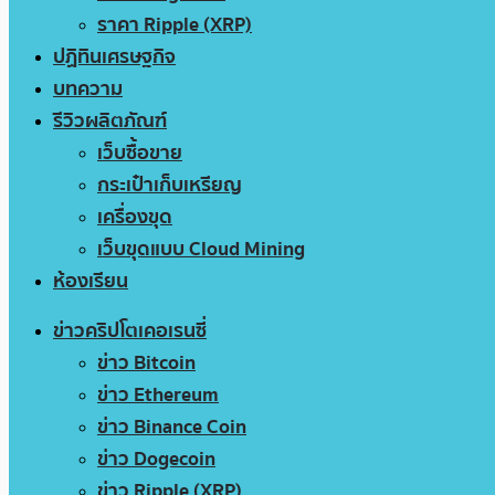
ราคา Ripple (XRP)
ปฏิทินเศรษฐกิจ
บทความ
รีวิวผลิตภัณฑ์
เว็บซื้อขาย
กระเป๋าเก็บเหรียญ
เครื่องขุด
เว็บขุดแบบ Cloud Mining
ห้องเรียน
ข่าวคริปโตเคอเรนซี่
ข่าว Bitcoin
ข่าว Ethereum
ข่าว Binance Coin
ข่าว Dogecoin
ข่าว Ripple (XRP)