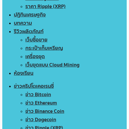
ราคา Ripple (XRP)
ปฏิทินเศรษฐกิจ
บทความ
รีวิวผลิตภัณฑ์
เว็บซื้อขาย
กระเป๋าเก็บเหรียญ
เครื่องขุด
เว็บขุดแบบ Cloud Mining
ห้องเรียน
ข่าวคริปโตเคอเรนซี่
ข่าว Bitcoin
ข่าว Ethereum
ข่าว Binance Coin
ข่าว Dogecoin
ข่าว Ripple (XRP)