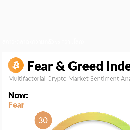
สภาวะตลาด (ความกลัว vs ความโลภ)