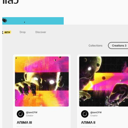
แล้ว
ข่าว NFT
,
ข่าวคริปโตเคอเรนซี่