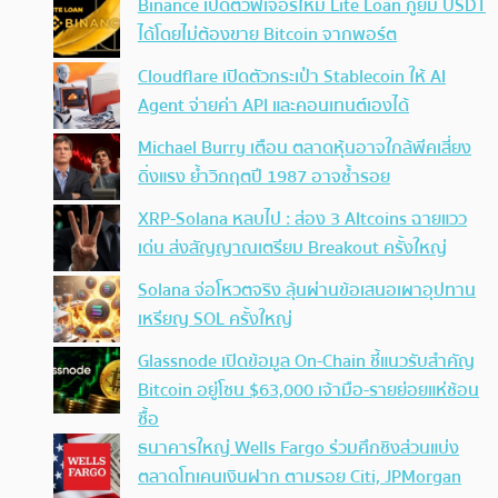
Binance เปิดตัวฟีเจอร์ใหม่ Lite Loan กู้ยืม USDT
ได้โดยไม่ต้องขาย Bitcoin จากพอร์ต
Cloudflare เปิดตัวกระเป๋า Stablecoin ให้ AI
Agent จ่ายค่า API และคอนเทนต์เองได้
Michael Burry เตือน ตลาดหุ้นอาจใกล้พีคเสี่ยง
ดิ่งแรง ย้ำวิกฤตปี 1987 อาจซ้ำรอย
XRP-Solana หลบไป : ส่อง 3 Altcoins ฉายแวว
เด่น ส่งสัญญาณเตรียม Breakout ครั้งใหญ่
Solana จ่อโหวตจริง ลุ้นผ่านข้อเสนอเผาอุปทาน
เหรียญ SOL ครั้งใหญ่
Glassnode เปิดข้อมูล On-Chain ชี้แนวรับสำคัญ
Bitcoin อยู่โซน $63,000 เจ้ามือ-รายย่อยแห่ช้อน
ซื้อ
ธนาคารใหญ่ Wells Fargo ร่วมศึกชิงส่วนแบ่ง
ตลาดโทเคนเงินฝาก ตามรอย Citi, JPMorgan