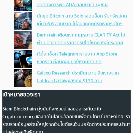
ลั่นต้องการพา ADA กลับมาเป็นผู้ชนะ
นักขุด Bitcoin สาย Solo เจอบล็อก รับทรัพย์คน
เดียว 6.6 ล้านบาท ไม่สนวิกฤตศรัทธาคริปโทฯ
Bernstein เตือนหากกฎหมาย CLARITY Act ไม่
ผ่าน อาจกดดันราคาคริปโตให้ดิ่งลงอีกระลอก
ทั่วโลกช็อก Telegram หายจาก App Store
ชั่วคราว ก่อนกลับมาใช้งานได้ปกติ
Galaxy Research ประเมินความเสียหายจาก
Coldcard อาจพุ่งสูงถึง $130 ล้าน
เป้าหมายของเรา
Siam Blockchain มุ่งมั่นที่จะช่วยนำเสนอสารเกี่ยวกับ
Cryptocurrency และเทคโนโลยีบล็อกเชนเพื่อคนไทย ในภาษาไทย เรา
รวบรวมข้อมูลส่วนใหญ่จากเว็บไซต์และเว็บบอร์ดต่างประเทศและนำมา
แปลส่งตรงถึงฟีดคุณ