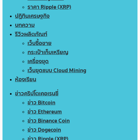
ราคา Ripple (XRP)
ปฏิทินเศรษฐกิจ
บทความ
รีวิวผลิตภัณฑ์
เว็บซื้อขาย
กระเป๋าเก็บเหรียญ
เครื่องขุด
เว็บขุดแบบ Cloud Mining
ห้องเรียน
ข่าวคริปโตเคอเรนซี่
ข่าว Bitcoin
ข่าว Ethereum
ข่าว Binance Coin
ข่าว Dogecoin
ข่าว Ripple (XRP)