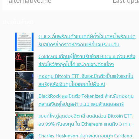
ประเด็นล่าสุด
CLICX ลั่นพร้อมดำเนินคดีผู้ตั้งใจบิดหนี้ พร้อมปิด
รับสมัครชั่วคราวหลังคนแห่ยื่นจนระบบล้น
Coldcard เตือนผู้ใช้งานรีบย้าย Bitcoin ด่วน หลัง
ช่องโหว่ยังอุดไม่ได้ และถูกเจาะต่อเนื่อง
กองทุน Bitcoin ETF เจ๊งและปิดตัวเป็นแห่งแรกใน
สหรัฐหลังเงินทุนไหลออกไปฝั่ง AI
BlackRock ลุยเปิดตัว Tokenized สำหรับกองทุน
ตลาดเงินยุโรปมูลค่า 3.11 แสนล้านดอลลาร์
แบงก์ใหญ่สุดของอิตาลี ลดสัดส่วน Bitcoin ETF
ลง 99% หันลงทุน ใน Ethereum แทนถึง 3 เท่า
Charles Hoskinson ปลุกพลังคอมมูฯ Cardano