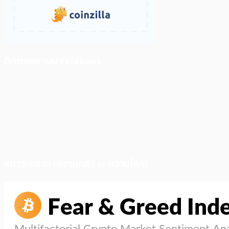
ติดตามเราบน Facebook
สภาวะตลาด (ความกลัว vs ความโลภ)