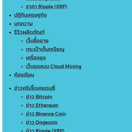
ราคา Ripple (XRP)
ปฏิทินเศรษฐกิจ
บทความ
รีวิวผลิตภัณฑ์
เว็บซื้อขาย
กระเป๋าเก็บเหรียญ
เครื่องขุด
เว็บขุดแบบ Cloud Mining
ห้องเรียน
ข่าวคริปโตเคอเรนซี่
ข่าว Bitcoin
ข่าว Ethereum
ข่าว Binance Coin
ข่าว Dogecoin
ข่าว Ripple (XRP)