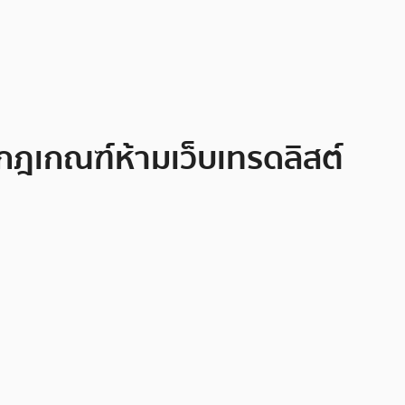
กฎเกณฑ์ห้ามเว็บเทรดลิสต์