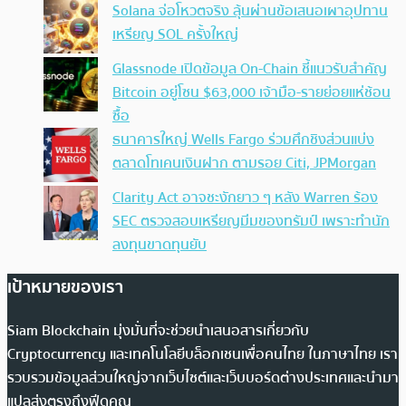
Solana จ่อโหวตจริง ลุ้นผ่านข้อเสนอเผาอุปทาน
เหรียญ SOL ครั้งใหญ่
Glassnode เปิดข้อมูล On-Chain ชี้แนวรับสำคัญ
Bitcoin อยู่โซน $63,000 เจ้ามือ-รายย่อยแห่ช้อน
ซื้อ
ธนาคารใหญ่ Wells Fargo ร่วมศึกชิงส่วนแบ่ง
ตลาดโทเคนเงินฝาก ตามรอย Citi, JPMorgan
Clarity Act อาจชะงักยาว ๆ หลัง Warren ร้อง
SEC ตรวจสอบเหรียญมีมของทรัมป์ เพราะทำนัก
ลงทุนขาดทุนยับ
เป้าหมายของเรา
Siam Blockchain มุ่งมั่นที่จะช่วยนำเสนอสารเกี่ยวกับ
Cryptocurrency และเทคโนโลยีบล็อกเชนเพื่อคนไทย ในภาษาไทย เรา
รวบรวมข้อมูลส่วนใหญ่จากเว็บไซต์และเว็บบอร์ดต่างประเทศและนำมา
แปลส่งตรงถึงฟีดคุณ