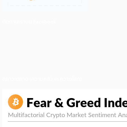
ติดตามเราบน Facebook
สภาวะตลาด (ความกลัว vs ความโลภ)