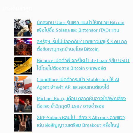
ประเด็นล่าสุด
นักลงทุน Uber รุ่นแรก แนะนำให้เทขาย Bitcoin
เพื่อไปซื้อ Solana และ Bittensor (TAO) แทน
สหรัฐฯ เริ่มไม่ปลอดภัย? ชายชาวมิสซูรี 3 คน ถูก
ตั้งข้อหาบุกรุกบ้านขโมย Bitcoin
Binance เปิดตัวฟีเจอร์ใหม่ Lite Loan กู้ยืม USDT
ได้โดยไม่ต้องขาย Bitcoin จากพอร์ต
Cloudflare เปิดตัวกระเป๋า Stablecoin ให้ AI
Agent จ่ายค่า API และคอนเทนต์เองได้
Michael Burry เตือน ตลาดหุ้นอาจใกล้พีคเสี่ยง
ดิ่งแรง ย้ำวิกฤตปี 1987 อาจซ้ำรอย
XRP-Solana หลบไป : ส่อง 3 Altcoins ฉายแวว
เด่น ส่งสัญญาณเตรียม Breakout ครั้งใหญ่