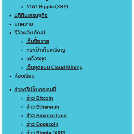
ราคา Ripple (XRP)
ปฏิทินเศรษฐกิจ
บทความ
รีวิวผลิตภัณฑ์
เว็บซื้อขาย
กระเป๋าเก็บเหรียญ
เครื่องขุด
เว็บขุดแบบ Cloud Mining
ห้องเรียน
ข่าวคริปโตเคอเรนซี่
ข่าว Bitcoin
ข่าว Ethereum
ข่าว Binance Coin
ข่าว Dogecoin
ข่าว Ripple (XRP)