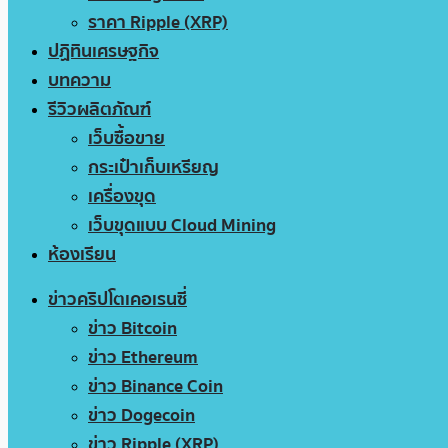
ราคา Ripple (XRP)
ปฏิทินเศรษฐกิจ
บทความ
รีวิวผลิตภัณฑ์
เว็บซื้อขาย
กระเป๋าเก็บเหรียญ
เครื่องขุด
เว็บขุดแบบ Cloud Mining
ห้องเรียน
ข่าวคริปโตเคอเรนซี่
ข่าว Bitcoin
ข่าว Ethereum
ข่าว Binance Coin
ข่าว Dogecoin
ข่าว Ripple (XRP)