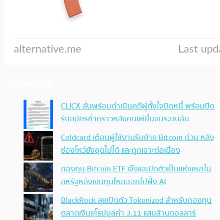
ประเด็นล่าสุด
CLICX ลั่นพร้อมดำเนินคดีผู้ตั้งใจบิดหนี้ พร้อมปิด
รับสมัครชั่วคราวหลังคนแห่ยื่นจนระบบล้น
Coldcard เตือนผู้ใช้งานรีบย้าย Bitcoin ด่วน หลัง
ช่องโหว่ยังอุดไม่ได้ และถูกเจาะต่อเนื่อง
กองทุน Bitcoin ETF เจ๊งและปิดตัวเป็นแห่งแรกใน
สหรัฐหลังเงินทุนไหลออกไปฝั่ง AI
BlackRock ลุยเปิดตัว Tokenized สำหรับกองทุน
ตลาดเงินยุโรปมูลค่า 3.11 แสนล้านดอลลาร์