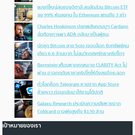
แบงก์ใหญ่สุดของอิตาลี ลดสัดส่วน Bitcoin ETF
ลง 99% หันลงทุน ใน Ethereum แทนถึง 3 เท่า
Charles Hoskinson ปลุกพลังคอมมูฯ Cardano
ลั่นต้องการพา ADA กลับมาเป็นผู้ชนะ
นักขุด Bitcoin สาย Solo เจอบล็อก รับทรัพย์คน
เดียว 6.6 ล้านบาท ไม่สนวิกฤตศรัทธาคริปโทฯ
Bernstein เตือนหากกฎหมาย CLARITY Act ไม่
ผ่าน อาจกดดันราคาคริปโตให้ดิ่งลงอีกระลอก
ทั่วโลกช็อก Telegram หายจาก App Store
ชั่วคราว ก่อนกลับมาใช้งานได้ปกติ
Galaxy Research ประเมินความเสียหายจาก
Coldcard อาจพุ่งสูงถึง $130 ล้าน
เป้าหมายของเรา