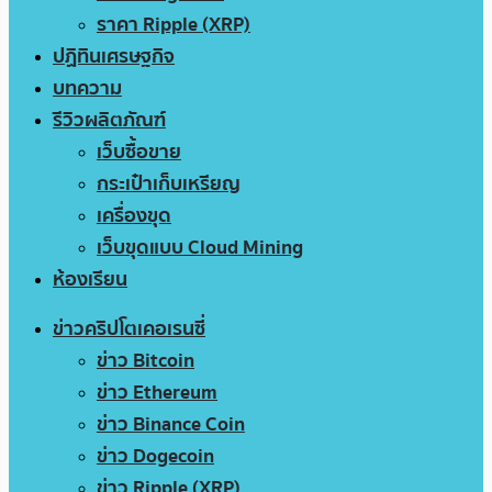
ราคา Ripple (XRP)
ปฏิทินเศรษฐกิจ
บทความ
รีวิวผลิตภัณฑ์
เว็บซื้อขาย
กระเป๋าเก็บเหรียญ
เครื่องขุด
เว็บขุดแบบ Cloud Mining
ห้องเรียน
ข่าวคริปโตเคอเรนซี่
ข่าว Bitcoin
ข่าว Ethereum
ข่าว Binance Coin
ข่าว Dogecoin
ข่าว Ripple (XRP)