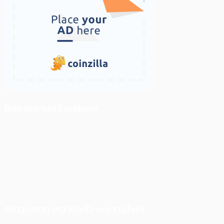
ติดตามเราบน Facebook
สภาวะตลาด (ความกลัว vs ความโลภ)