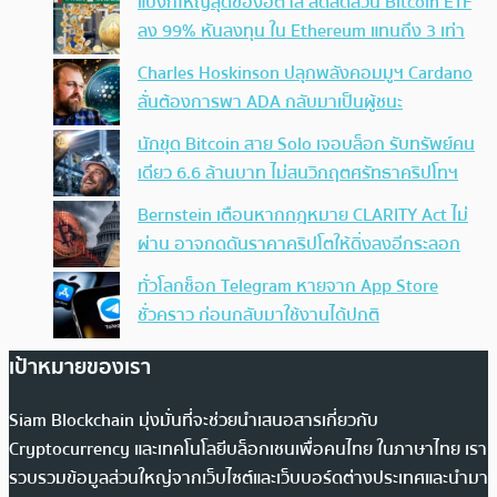
แบงก์ใหญ่สุดของอิตาลี ลดสัดส่วน Bitcoin ETF
ลง 99% หันลงทุน ใน Ethereum แทนถึง 3 เท่า
Charles Hoskinson ปลุกพลังคอมมูฯ Cardano
ลั่นต้องการพา ADA กลับมาเป็นผู้ชนะ
นักขุด Bitcoin สาย Solo เจอบล็อก รับทรัพย์คน
เดียว 6.6 ล้านบาท ไม่สนวิกฤตศรัทธาคริปโทฯ
Bernstein เตือนหากกฎหมาย CLARITY Act ไม่
ผ่าน อาจกดดันราคาคริปโตให้ดิ่งลงอีกระลอก
ทั่วโลกช็อก Telegram หายจาก App Store
ชั่วคราว ก่อนกลับมาใช้งานได้ปกติ
เป้าหมายของเรา
Siam Blockchain มุ่งมั่นที่จะช่วยนำเสนอสารเกี่ยวกับ
Cryptocurrency และเทคโนโลยีบล็อกเชนเพื่อคนไทย ในภาษาไทย เรา
รวบรวมข้อมูลส่วนใหญ่จากเว็บไซต์และเว็บบอร์ดต่างประเทศและนำมา