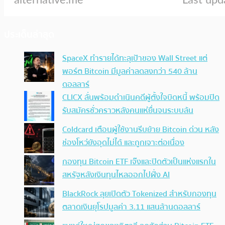
ประเด็นล่าสุด
SpaceX ทำรายได้ทะลุเป้าของ Wall Street แต่
พอร์ต Bitcoin มีมูลค่าลดลงกว่า 540 ล้าน
ดอลลาร์
CLICX ลั่นพร้อมดำเนินคดีผู้ตั้งใจบิดหนี้ พร้อมปิด
รับสมัครชั่วคราวหลังคนแห่ยื่นจนระบบล้น
Coldcard เตือนผู้ใช้งานรีบย้าย Bitcoin ด่วน หลัง
ช่องโหว่ยังอุดไม่ได้ และถูกเจาะต่อเนื่อง
กองทุน Bitcoin ETF เจ๊งและปิดตัวเป็นแห่งแรกใน
สหรัฐหลังเงินทุนไหลออกไปฝั่ง AI
BlackRock ลุยเปิดตัว Tokenized สำหรับกองทุน
ตลาดเงินยุโรปมูลค่า 3.11 แสนล้านดอลลาร์