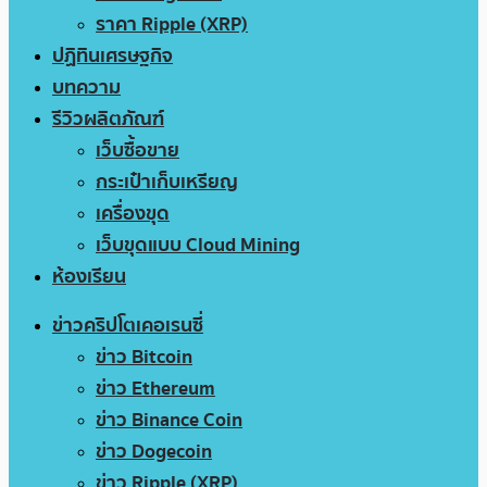
ราคา Ripple (XRP)
ปฏิทินเศรษฐกิจ
บทความ
รีวิวผลิตภัณฑ์
เว็บซื้อขาย
กระเป๋าเก็บเหรียญ
เครื่องขุด
เว็บขุดแบบ Cloud Mining
ห้องเรียน
ข่าวคริปโตเคอเรนซี่
ข่าว Bitcoin
ข่าว Ethereum
ข่าว Binance Coin
ข่าว Dogecoin
ข่าว Ripple (XRP)