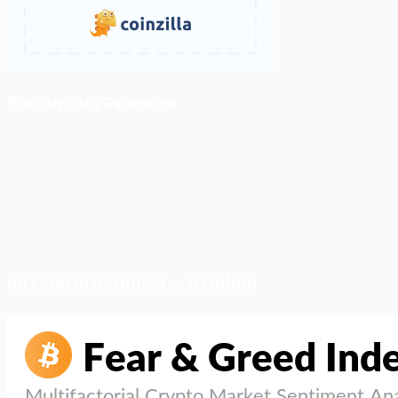
ติดตามเราบน Facebook
สภาวะตลาด (ความกลัว vs ความโลภ)