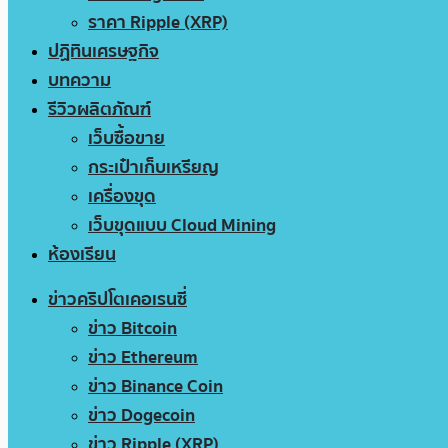
ราคา Ripple (XRP)
ปฏิทินเศรษฐกิจ
บทความ
รีวิวผลิตภัณฑ์
เว็บซื้อขาย
กระเป๋าเก็บเหรียญ
เครื่องขุด
เว็บขุดแบบ Cloud Mining
ห้องเรียน
ข่าวคริปโตเคอเรนซี่
ข่าว Bitcoin
ข่าว Ethereum
ข่าว Binance Coin
ข่าว Dogecoin
ข่าว Ripple (XRP)