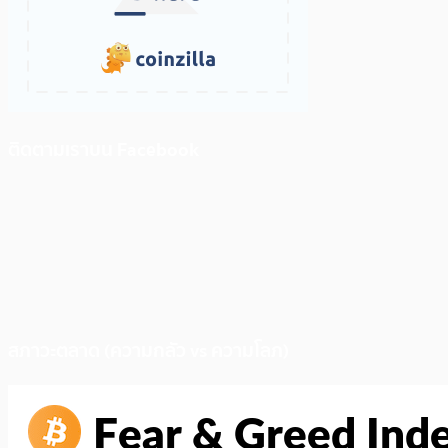
ติดตามเราบน Facebook
สภาวะตลาด (ความกลัว vs ความโลภ)