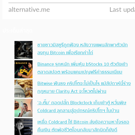
ประเด็นล่าสุด
ชายชาวมิสซูรีถูกฟ้อง หลังวางแผนลักพาตัวนัก
ลงทุน Bitcoin เพื่อเรียกค่าไถ่
Binance รุกหนัก เพิ่มหุ้น bStocks 10 ตัวดังเข้า
ตลาดสปอต พร้อมแคมเปญฟรีค่าธรรมเนียม
Bitwise ฟันธง คริปโตจะไม่เป็นไร แม้สัปดาห์นี้ร่าง
กฎหมาย Clarity Act จะโหวตไม่ผ่าน
‘อ.ตั๊ม’ ถอดปลั้ก Blockclock เก็บเข้าตู้ หวั่นพิษ
Coldcard ลุกลามสู่อุปกรณ์คริปโทฯ ในบ้าน
เหยื่อ Coldcard ใช้ Bitcoin ส่งข้อความหาโจรขอ
คืนเงิน ตัดพ้อชีวิตโอนกลับมาสักนิดก็ยังดี