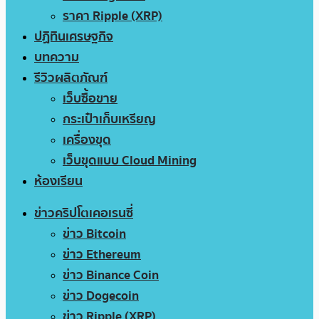
ราคา Ripple (XRP)
ปฏิทินเศรษฐกิจ
บทความ
รีวิวผลิตภัณฑ์
เว็บซื้อขาย
กระเป๋าเก็บเหรียญ
เครื่องขุด
เว็บขุดแบบ Cloud Mining
ห้องเรียน
ข่าวคริปโตเคอเรนซี่
ข่าว Bitcoin
ข่าว Ethereum
ข่าว Binance Coin
ข่าว Dogecoin
ข่าว Ripple (XRP)