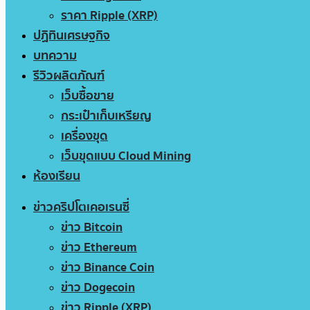
ราคา Ripple (XRP)
ปฏิทินเศรษฐกิจ
บทความ
รีวิวผลิตภัณฑ์
เว็บซื้อขาย
กระเป๋าเก็บเหรียญ
เครื่องขุด
เว็บขุดแบบ Cloud Mining
ห้องเรียน
ข่าวคริปโตเคอเรนซี่
ข่าว Bitcoin
ข่าว Ethereum
ข่าว Binance Coin
ข่าว Dogecoin
ข่าว Ripple (XRP)