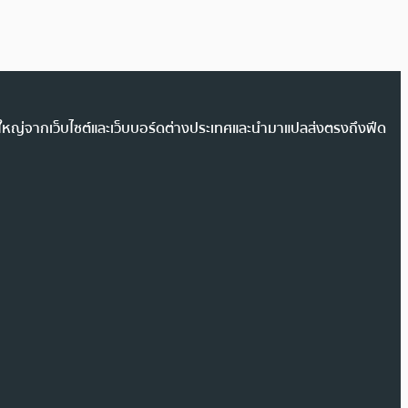
วนใหญ่จากเว็บไซต์และเว็บบอร์ดต่างประเทศและนำมาแปลส่งตรงถึงฟีด