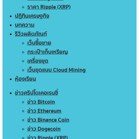
ราคา Ripple (XRP)
ปฏิทินเศรษฐกิจ
บทความ
รีวิวผลิตภัณฑ์
เว็บซื้อขาย
กระเป๋าเก็บเหรียญ
เครื่องขุด
เว็บขุดแบบ Cloud Mining
ห้องเรียน
ข่าวคริปโตเคอเรนซี่
ข่าว Bitcoin
ข่าว Ethereum
ข่าว Binance Coin
ข่าว Dogecoin
ข่าว Ripple (XRP)