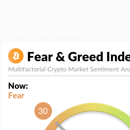
สภาวะตลาด (ความกลัว vs ความโลภ)