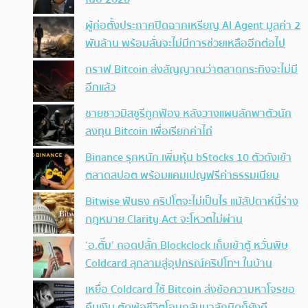
ผู้ก่อตั้งประกาศปิดฉากเหรียญ AI Agent มูลค่า 2
พันล้าน พร้อมลั่นจะไม่มีการช่วยเหลืออีกต่อไป
กราฟ Bitcoin ส่งสัญญาณว่าตลาดกระทิงจะไม่มี
อีกแล้ว
ชายชาวมิสซูรีถูกฟ้อง หลังวางแผนลักพาตัวนัก
ลงทุน Bitcoin เพื่อเรียกค่าไถ่
Binance รุกหนัก เพิ่มหุ้น bStocks 10 ตัวดังเข้า
ตลาดสปอต พร้อมแคมเปญฟรีค่าธรรมเนียม
Bitwise ฟันธง คริปโตจะไม่เป็นไร แม้สัปดาห์นี้ร่าง
กฎหมาย Clarity Act จะโหวตไม่ผ่าน
‘อ.ตั๊ม’ ถอดปลั้ก Blockclock เก็บเข้าตู้ หวั่นพิษ
Coldcard ลุกลามสู่อุปกรณ์คริปโทฯ ในบ้าน
เหยื่อ Coldcard ใช้ Bitcoin ส่งข้อความหาโจรขอ
คืนเงิน ตัดพ้อชีวิตโอนกลับมาสักนิดก็ยังดี