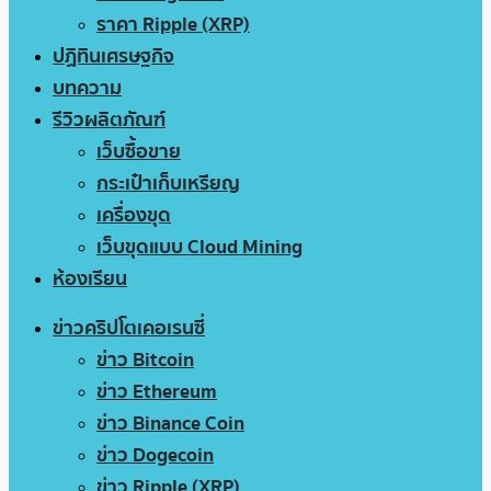
ราคา Ripple (XRP)
ปฏิทินเศรษฐกิจ
บทความ
รีวิวผลิตภัณฑ์
เว็บซื้อขาย
กระเป๋าเก็บเหรียญ
เครื่องขุด
เว็บขุดแบบ Cloud Mining
ห้องเรียน
ข่าวคริปโตเคอเรนซี่
ข่าว Bitcoin
ข่าว Ethereum
ข่าว Binance Coin
ข่าว Dogecoin
ข่าว Ripple (XRP)