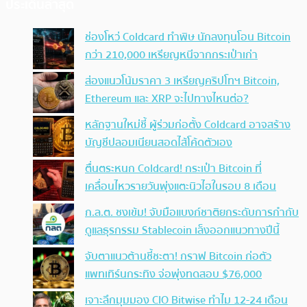
ประเด็นล่าสุด
ช่องโหว่ Coldcard ทำพิษ นักลงทุนโอน Bitcoin
กว่า 210,000 เหรียญหนีจากกระเป๋าเก่า
ส่องแนวโน้มราคา 3 เหรียญคริปโทฯ Bitcoin,
Ethereum และ XRP จะไปทางไหนต่อ?
หลักฐานใหม่ชี้ ผู้ร่วมก่อตั้ง Coldcard อาจสร้าง
บัญชีปลอมเนียนสอดไส้โค้ดตัวเอง
ตื่นตระหนก Coldcard! กระเป๋า Bitcoin ที่
เคลื่อนไหวรายวันพุ่งแตะนิวไฮในรอบ 8 เดือน
ก.ล.ต. ชงเข้ม! จับมือแบงก์ชาติยกระดับการกำกับ
ดูแลธุรกรรม Stablecoin เล็งออกแนวทางปีนี้
จับตาแนวต้านชี้ชะตา! กราฟ Bitcoin ก่อตัว
แพทเทิร์นกระทิง จ่อพุ่งทดสอบ $76,000
เจาะลึกมุมมอง CIO Bitwise ทำไม 12-24 เดือน