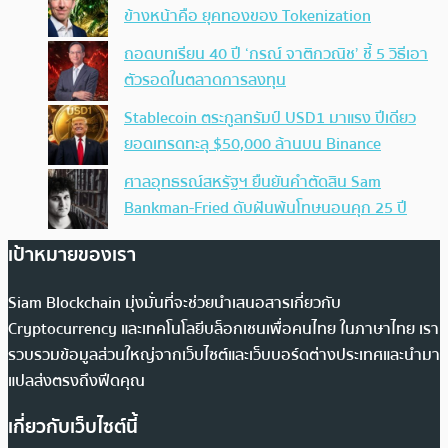
ข้างหน้าคือ ยุคทองของ Tokenization
ถอดบทเรียน 40 ปี ‘กรณ์ จาติกวณิช’ ชี้ 5 วิธีเอา
ตัวรอดในตลาดการลงทุน
Stablecoin ตระกูลทรัมป์ USD1 มาแรง ปีเดียว
ยอดเทรดทะลุ $50,000 ล้านบน Binance
ศาลอุทธรณ์สหรัฐฯ ยืนยันคำตัดสิน Sam
Bankman-Fried ดับฝันพ้นโทษนอนคุก 25 ปี
เป้าหมายของเรา
Siam Blockchain มุ่งมั่นที่จะช่วยนำเสนอสารเกี่ยวกับ
Cryptocurrency และเทคโนโลยีบล็อกเชนเพื่อคนไทย ในภาษาไทย เรา
รวบรวมข้อมูลส่วนใหญ่จากเว็บไซต์และเว็บบอร์ดต่างประเทศและนำมา
แปลส่งตรงถึงฟีดคุณ
เกี่ยวกับเว็บไซต์นี้