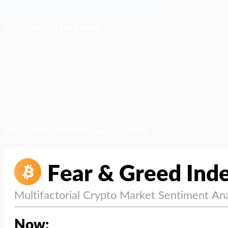
ติดตามเราบน Facebook
สภาวะตลาด (ความกลัว vs ความโลภ)