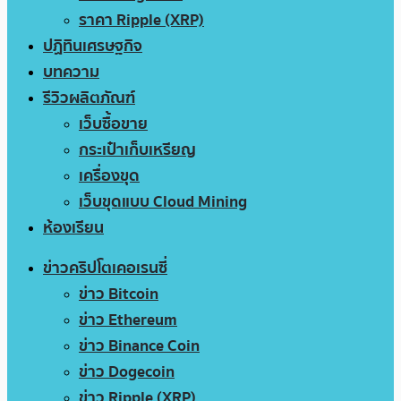
ราคา Ripple (XRP)
ปฏิทินเศรษฐกิจ
บทความ
รีวิวผลิตภัณฑ์
เว็บซื้อขาย
กระเป๋าเก็บเหรียญ
เครื่องขุด
เว็บขุดแบบ Cloud Mining
ห้องเรียน
ข่าวคริปโตเคอเรนซี่
ข่าว Bitcoin
ข่าว Ethereum
ข่าว Binance Coin
ข่าว Dogecoin
ข่าว Ripple (XRP)