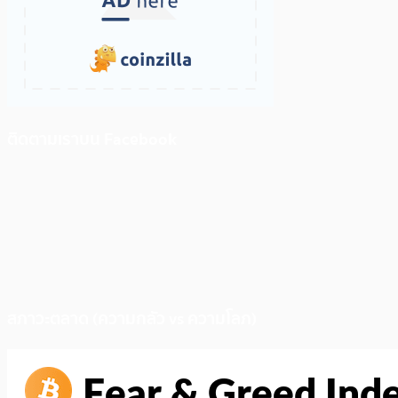
ติดตามเราบน Facebook
สภาวะตลาด (ความกลัว vs ความโลภ)