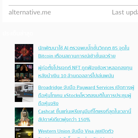
ประเด็นล่าสุด
นักพัฒนาใช้ AI ตรวจพบบั๊กขั้นวิกฤต 85 จุดใน
Bitcoin เตือนสถานการณ์เข้าขั้นเลวร้าย
ผู้ก่อตั้งโปรเจกต์ NFT ถูกฟ้องข้อหาหลอกลงทุน
หลังนำเงิน 10 ล้านดอลลาร์ไปเล่นพนัน
Broadridge จับมือ Payward Services เปิดทางผู้
ถือหุ้นโทเคน xStocksโหวตลงมติในการประชุมผู้
ถือหุ้นจริง
Cashcat ขึ้นแท่นเหรียญมีมที่โตแรงที่สุดในเวลานี้
สัปดาห์เดียวพุ่งกว่า 150%
Western Union จับมือ Visa ลุยเปิดตัว