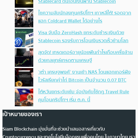
Stablecard ดันโอนเงินผ่าน Stablecoin
ไขความลับนักลงทุนคริปโทฯ เกาหลีใต้! รอดจาก
แฮก Coldcard Wallet ได้อย่างไร
Visa จับมือ ZeroHash ยกระดับชำระเงินด้วย
Stablecoin รองรับการโอนเงินรวดเร็วข้ามโลก
สุดจัด! เทรดเดอร์อายุน้อยฟันกำไรเกือบครึ่งล้าน
ด้วยกลยุทธ์เทรดตามเศรษฐี
‘เต๋า เศรษฐพงศ์’ งานเข้า NAS โดนแฮกเกอร์ฝัง
ไวรัสเรียกค่าไถ่ Bitcoin เป็นจำนวน 0.07 BTC
ไต้หวันยกระดับเข้ม จ่อบังคับใช้กฏ Travel Rule
คุมโอนคริปโทฯ เริ่ม ต.ค. นี้
เป้าหมายของเรา
Siam Blockchain มุ่งมั่นที่จะช่วยนำเสนอสารเกี่ยวกับ
Cryptocurrency และเทคโนโลยีบล็อกเชนเพื่อคนไทย ในภาษาไทย เรา