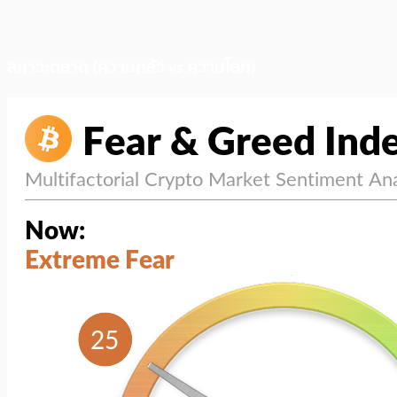
สภาวะตลาด (ความกลัว vs ความโลภ)