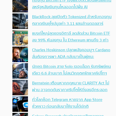
กองทุน Bitcoin ETF เจ๊งและปิดตัวเป็นแห่งแรกใน
สหรัฐหลังเงินทุนไหลออกไปฝั่ง AI
BlackRock ลุยเปิดตัว Tokenized สำหรับกองทุน
ตลาดเงินยุโรปมูลค่า 3.11 แสนล้านดอลลาร์
แบงก์ใหญ่สุดของอิตาลี ลดสัดส่วน Bitcoin ETF
ลง 99% หันลงทุน ใน Ethereum แทนถึง 3 เท่า
Charles Hoskinson ปลุกพลังคอมมูฯ Cardano
ลั่นต้องการพา ADA กลับมาเป็นผู้ชนะ
นักขุด Bitcoin สาย Solo เจอบล็อก รับทรัพย์คน
เดียว 6.6 ล้านบาท ไม่สนวิกฤตศรัทธาคริปโทฯ
Bernstein เตือนหากกฎหมาย CLARITY Act ไม่
ผ่าน อาจกดดันราคาคริปโตให้ดิ่งลงอีกระลอก
ทั่วโลกช็อก Telegram หายจาก App Store
ชั่วคราว ก่อนกลับมาใช้งานได้ปกติ