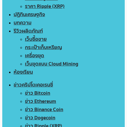
ราคา Ripple (XRP)
ปฏิทินเศรษฐกิจ
บทความ
รีวิวผลิตภัณฑ์
เว็บซื้อขาย
กระเป๋าเก็บเหรียญ
เครื่องขุด
เว็บขุดแบบ Cloud Mining
ห้องเรียน
ข่าวคริปโตเคอเรนซี่
ข่าว Bitcoin
ข่าว Ethereum
ข่าว Binance Coin
ข่าว Dogecoin
ข่าว Ripple (XRP)