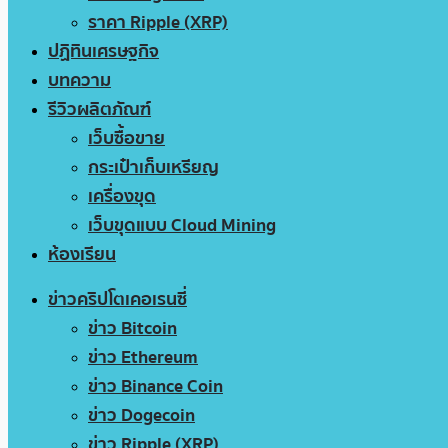
ราคา Ripple (XRP)
ปฏิทินเศรษฐกิจ
บทความ
รีวิวผลิตภัณฑ์
เว็บซื้อขาย
กระเป๋าเก็บเหรียญ
เครื่องขุด
เว็บขุดแบบ Cloud Mining
ห้องเรียน
ข่าวคริปโตเคอเรนซี่
ข่าว Bitcoin
ข่าว Ethereum
ข่าว Binance Coin
ข่าว Dogecoin
ข่าว Ripple (XRP)