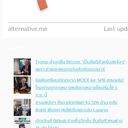
ประเด็นล่าสุด
Trump ย้ำจุดยืน Bitcoin “เป็นสิ่งดีสำหรับสหรัฐฯ”
เพราะช่วยลดแรงกดดันต่อเงินดอลลาร์
รัสเซียเตรียมเปิดตลาด MOEX และ SPB เทรดคริป
โตอย่างถูกกฎหมายหลังกฎหมายใหม่เริ่มใช้ 1
ก.ย. นี้
ศาลสหรัฐฯ สั่งอายัดทรัพย์ $1,500 ล้าน หลัง
Bybit ฟ้องเกาหลีเหนือและกลุ่ม Lazarus
เปิดบัญชี Bitkub ง่ายขึ้นอีกขั้น ยืนยันตัวตนผ่าน