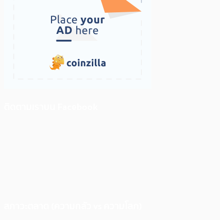
ติดตามเราบน Facebook
สภาวะตลาด (ความกลัว vs ความโลภ)