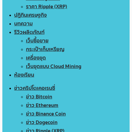
ราคา Ripple (XRP)
ปฏิทินเศรษฐกิจ
บทความ
รีวิวผลิตภัณฑ์
เว็บซื้อขาย
กระเป๋าเก็บเหรียญ
เครื่องขุด
เว็บขุดแบบ Cloud Mining
ห้องเรียน
ข่าวคริปโตเคอเรนซี่
ข่าว Bitcoin
ข่าว Ethereum
ข่าว Binance Coin
ข่าว Dogecoin
ข่าว Ripple (XRP)