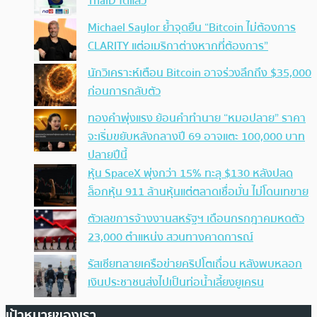
ThaID ได้แล้ว
Michael Saylor ย้ำจุดยืน “Bitcoin ไม่ต้องการ
CLARITY แต่อเมริกาต่างหากที่ต้องการ”
นักวิเคราะห์เตือน Bitcoin อาจร่วงลึกถึง $35,000
ก่อนการกลับตัว
ทองคำพุ่งแรง ย้อนคำทำนาย “หมอปลาย” ราคา
จะเริ่มขยับหลังกลางปี 69 อาจแตะ 100,000 บาท
ปลายปีนี้
หุ้น SpaceX พุ่งกว่า 15% ทะลุ $130 หลังปลด
ล็อกหุ้น 911 ล้านหุ้นแต่ตลาดเชื่อมั่น ไม่โดนเทขาย
ตัวเลขการจ้างงานสหรัฐฯ เดือนกรกฎาคมหดตัว
23,000 ตำแหน่ง สวนทางคาดการณ์
รัสเซียทลายเครือข่ายคริปโตเถื่อน หลังพบหลอก
เงินประชาชนส่งไปเป็นท่อน้ำเลี้ยงยูเครน
เป้าหมายของเรา