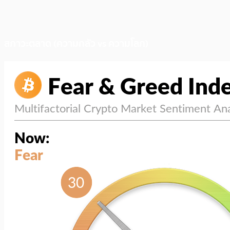
สภาวะตลาด (ความกลัว vs ความโลภ)