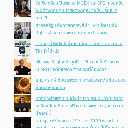
รัสเซียเตรียมเปิดตลาด MOEX และ SPB เทรดคริป
โตอย่างถูกกฎหมายหลังกฎหมายใหม่เริ่มใช้ 1
ก.ย. นี้
ศาลสหรัฐฯ สั่งอายัดทรัพย์ $1,500 ล้าน หลัง
Bybit ฟ้องเกาหลีเหนือและกลุ่ม Lazarus
เปิดบัญชี Bitkub ง่ายขึ้นอีกขั้น ยืนยันตัวตนผ่าน
ThaID ได้แล้ว
Michael Saylor ย้ำจุดยืน “Bitcoin ไม่ต้องการ
CLARITY แต่อเมริกาต่างหากที่ต้องการ”
นักวิเคราะห์เตือน Bitcoin อาจร่วงลึกถึง $35,000
ก่อนการกลับตัว
ทองคำพุ่งแรง ย้อนคำทำนาย “หมอปลาย” ราคา
จะเริ่มขยับหลังกลางปี 69 อาจแตะ 100,000 บาท
ปลายปีนี้
หุ้น SpaceX พุ่งกว่า 15% ทะลุ $130 หลังปลด