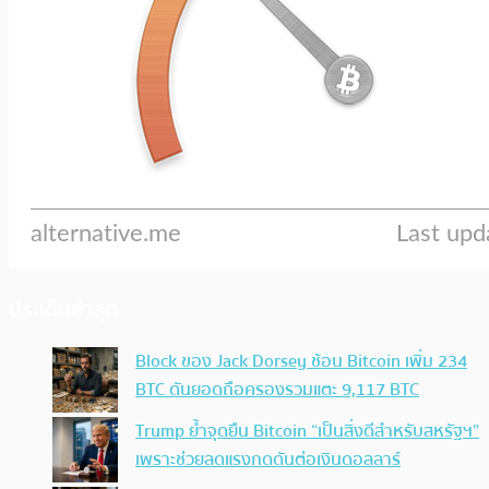
ประเด็นล่าสุด
Block ของ Jack Dorsey ช้อน Bitcoin เพิ่ม 234
BTC ดันยอดถือครองรวมแตะ 9,117 BTC
Trump ย้ำจุดยืน Bitcoin “เป็นสิ่งดีสำหรับสหรัฐฯ”
เพราะช่วยลดแรงกดดันต่อเงินดอลลาร์