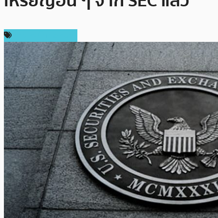
เหรียญอื่น ๆ จาก SEC แล้ว
ข่าวคริปโตเคอเรนซี่