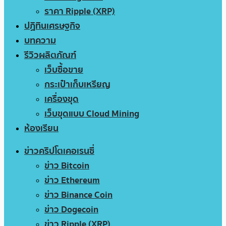
ราคา Ripple (XRP)
ปฏิทินเศรษฐกิจ
บทความ
รีวิวผลิตภัณฑ์
เว็บซื้อขาย
กระเป๋าเก็บเหรียญ
เครื่องขุด
เว็บขุดแบบ Cloud Mining
ห้องเรียน
ข่าวคริปโตเคอเรนซี่
ข่าว Bitcoin
ข่าว Ethereum
ข่าว Binance Coin
ข่าว Dogecoin
ข่าว Ripple (XRP)