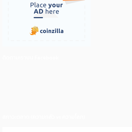
ติดตามเราบน Facebook
สภาวะตลาด (ความกลัว vs ความโลภ)