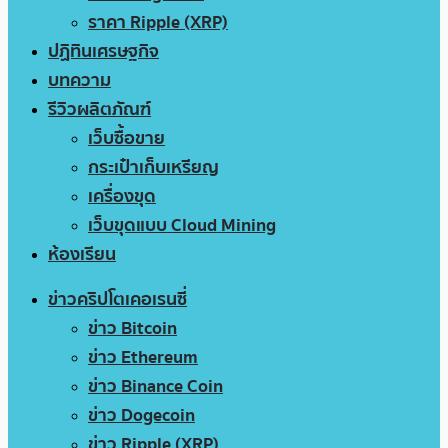
ราคา Ripple (XRP)
ปฏิทินเศรษฐกิจ
บทความ
รีวิวผลิตภัณฑ์
เว็บซื้อขาย
กระเป๋าเก็บเหรียญ
เครื่องขุด
เว็บขุดแบบ Cloud Mining
ห้องเรียน
ข่าวคริปโตเคอเรนซี่
ข่าว Bitcoin
ข่าว Ethereum
ข่าว Binance Coin
ข่าว Dogecoin
ข่าว Ripple (XRP)