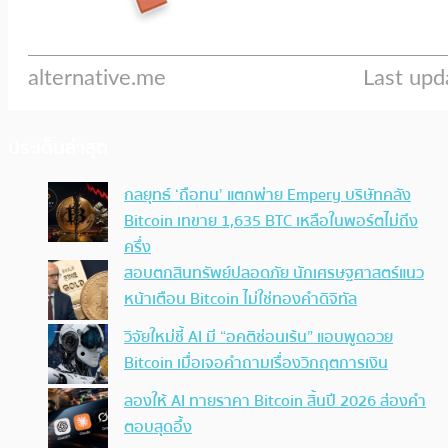
ประเด็นล่าสุด
กลยุทธ์ ‘ถือทน’ แตกพ่าย Empery บริษัทคลัง
Bitcoin เทขาย 1,635 BTC เหลือในพอร์ตไม่ถึง
ครึ่ง
สอบตกสินทรัพย์ปลอดภัย นักเศรษฐศาสตร์แนว
หน้าเตือน Bitcoin ไม่ใช่ทองคำดิจิทัล
วิจัยใหม่ชี้ AI มี “อคติซ่อนเร้น” แอบพูดอวย
Bitcoin เมื่อเจอคำถามเรื่องวิกฤตการเงิน
ลองให้ AI ทายราคา Bitcoin สิ้นปี 2026 ส่องคำ
ตอบสุดอึ้ง