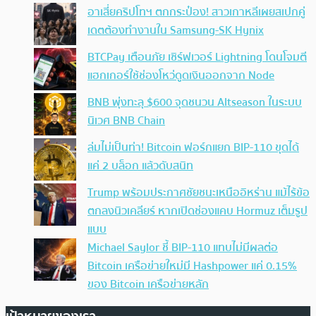
อาเสี่ยคริปโทฯ ตกกระป๋อง! สาวเกาหลีเผยสเปกคู่
เดตต้องทำงานใน Samsung-SK Hynix
BTCPay เตือนภัย เซิร์ฟเวอร์ Lightning โดนโจมตี
แฮกเกอร์ใช้ช่องโหว่ดูดเงินออกจาก Node
BNB พุ่งทะลุ $600 จุดชนวน Altseason ในระบบ
นิเวศ BNB Chain
ล่มไม่เป็นท่า! Bitcoin ฟอร์กแยก BIP-110 ขุดได้
แค่ 2 บล็อก แล้วดับสนิท
Trump พร้อมประกาศชัยชนะเหนืออิหร่าน แม้ไร้ข้อ
ตกลงนิวเคลียร์ หากเปิดช่องแคบ Hormuz เต็มรูป
แบบ
Michael Saylor ชี้ BIP-110 แทบไม่มีผลต่อ
Bitcoin เครือข่ายใหม่มี Hashpower แค่ 0.15%
ของ Bitcoin เครือข่ายหลัก