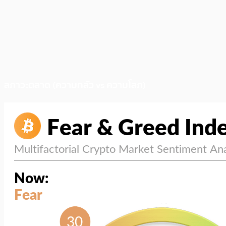
สภาวะตลาด (ความกลัว vs ความโลภ)