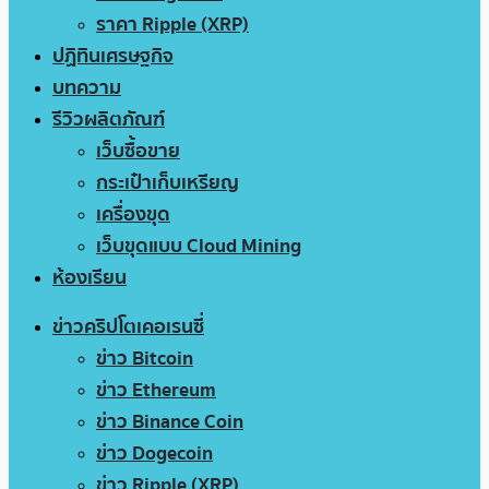
ราคา Ripple (XRP)
ปฏิทินเศรษฐกิจ
บทความ
รีวิวผลิตภัณฑ์
เว็บซื้อขาย
กระเป๋าเก็บเหรียญ
เครื่องขุด
เว็บขุดแบบ Cloud Mining
ห้องเรียน
ข่าวคริปโตเคอเรนซี่
ข่าว Bitcoin
ข่าว Ethereum
ข่าว Binance Coin
ข่าว Dogecoin
ข่าว Ripple (XRP)