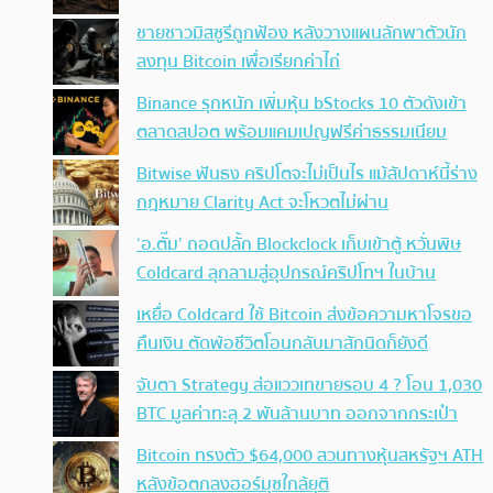
ชายชาวมิสซูรีถูกฟ้อง หลังวางแผนลักพาตัวนัก
ลงทุน Bitcoin เพื่อเรียกค่าไถ่
Binance รุกหนัก เพิ่มหุ้น bStocks 10 ตัวดังเข้า
ตลาดสปอต พร้อมแคมเปญฟรีค่าธรรมเนียม
Bitwise ฟันธง คริปโตจะไม่เป็นไร แม้สัปดาห์นี้ร่าง
กฎหมาย Clarity Act จะโหวตไม่ผ่าน
‘อ.ตั๊ม’ ถอดปลั้ก Blockclock เก็บเข้าตู้ หวั่นพิษ
Coldcard ลุกลามสู่อุปกรณ์คริปโทฯ ในบ้าน
เหยื่อ Coldcard ใช้ Bitcoin ส่งข้อความหาโจรขอ
คืนเงิน ตัดพ้อชีวิตโอนกลับมาสักนิดก็ยังดี
จับตา Strategy ส่อแววเทขายรอบ 4 ? โอน 1,030
BTC มูลค่าทะลุ 2 พันล้านบาท ออกจากกระเป๋า
Bitcoin ทรงตัว $64,000 สวนทางหุ้นสหรัฐฯ ATH
หลังข้อตกลงฮอร์มุซใกล้ยุติ