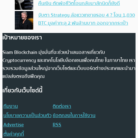
คืนเงิน ตัดพ้อชีวิตโอนกลับมาสักนิดก็ยังดี
จับตา Strategy ส่อแววเทขายรอบ 4 ? โอน 1,030
BTC มูลค่าทะลุ 2 พันล้านบาท ออกจากกระเป๋า
เป้าหมายของเรา
Siam Blockchain มุ่งมั่นที่จะช่วยนำเสนอสารเกี่ยวกับ
Cryptocurrency และเทคโนโลยีบล็อกเชนเพื่อคนไทย ในภาษาไทย เรา
รวบรวมข้อมูลส่วนใหญ่จากเว็บไซต์และเว็บบอร์ดต่างประเทศและนำมา
แปลส่งตรงถึงฟีดคุณ
เกี่ยวกับเว็บไซต์นี้
ทีมงาน
ติดต่อเรา
นโยบายความเป็นส่วนตัว
ข้อตกลงในการใช้งาน
Advertise
RSS
ตั้งค่าคุกกี้