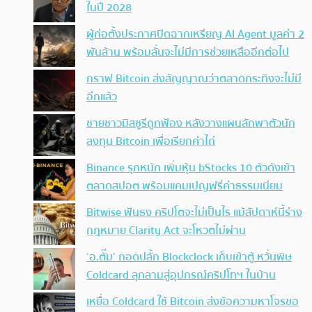
ในปี 2028
ผู้ก่อตั้งประกาศปิดฉากเหรียญ AI Agent มูลค่า 2
พันล้าน พร้อมลั่นจะไม่มีการช่วยเหลืออีกต่อไป
กราฟ Bitcoin ส่งสัญญาณว่าตลาดกระทิงจะไม่มี
อีกแล้ว
ชายชาวมิสซูรีถูกฟ้อง หลังวางแผนลักพาตัวนัก
ลงทุน Bitcoin เพื่อเรียกค่าไถ่
Binance รุกหนัก เพิ่มหุ้น bStocks 10 ตัวดังเข้า
ตลาดสปอต พร้อมแคมเปญฟรีค่าธรรมเนียม
Bitwise ฟันธง คริปโตจะไม่เป็นไร แม้สัปดาห์นี้ร่าง
กฎหมาย Clarity Act จะโหวตไม่ผ่าน
‘อ.ตั๊ม’ ถอดปลั้ก Blockclock เก็บเข้าตู้ หวั่นพิษ
Coldcard ลุกลามสู่อุปกรณ์คริปโทฯ ในบ้าน
เหยื่อ Coldcard ใช้ Bitcoin ส่งข้อความหาโจรขอ