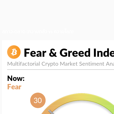
สภาวะตลาด (ความกลัว vs ความโลภ)