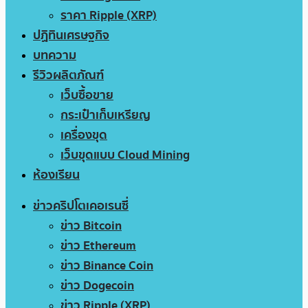
ราคา Ripple (XRP)
ปฏิทินเศรษฐกิจ
บทความ
รีวิวผลิตภัณฑ์
เว็บซื้อขาย
กระเป๋าเก็บเหรียญ
เครื่องขุด
เว็บขุดแบบ Cloud Mining
ห้องเรียน
ข่าวคริปโตเคอเรนซี่
ข่าว Bitcoin
ข่าว Ethereum
ข่าว Binance Coin
ข่าว Dogecoin
ข่าว Ripple (XRP)