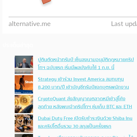
ประเด็นล่าสุด
ปูตินตัดหน้าทรัมป์ เซ็นลงนามอนุมัติกฎหมายคริป
โทฯ ฉบับแรก เริ่มมีผลบังคับใช้ 1 ก.ย. นี้
Strategy เข้าร่วม Invest America สมทบทุน
8,200 บาท/ปี เข้าบัญชีทรัมป์แจกบุตรพนักงาน
CryptoQuant ส่งสัญญาณตลาดหมีเข้าสู่โค้ง
สุดท้าย หลังพบเจ้าคริปโทฯ ซุ่มเก็บ BTC และ ETH
Dubai Duty Free เปิดรับชำระเงินด้วย Shiba Inu
และคริปโตอื่นรวม 30 สกุลเป็นครั้งแรก