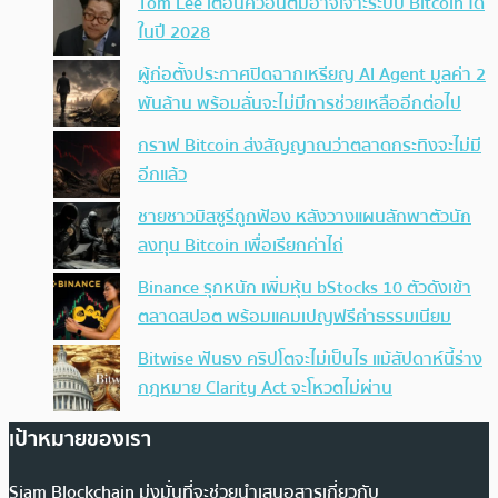
Tom Lee เตือนควอนตัมอาจเจาะระบบ Bitcoin ได้
ในปี 2028
ผู้ก่อตั้งประกาศปิดฉากเหรียญ AI Agent มูลค่า 2
พันล้าน พร้อมลั่นจะไม่มีการช่วยเหลืออีกต่อไป
กราฟ Bitcoin ส่งสัญญาณว่าตลาดกระทิงจะไม่มี
อีกแล้ว
ชายชาวมิสซูรีถูกฟ้อง หลังวางแผนลักพาตัวนัก
ลงทุน Bitcoin เพื่อเรียกค่าไถ่
Binance รุกหนัก เพิ่มหุ้น bStocks 10 ตัวดังเข้า
ตลาดสปอต พร้อมแคมเปญฟรีค่าธรรมเนียม
Bitwise ฟันธง คริปโตจะไม่เป็นไร แม้สัปดาห์นี้ร่าง
กฎหมาย Clarity Act จะโหวตไม่ผ่าน
เป้าหมายของเรา
Siam Blockchain มุ่งมั่นที่จะช่วยนำเสนอสารเกี่ยวกับ