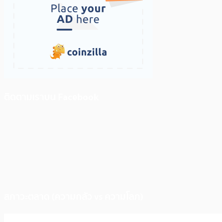
ติดตามเราบน Facebook
สภาวะตลาด (ความกลัว vs ความโลภ)