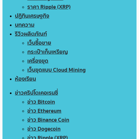
ราคา Ripple (XRP)
ปฏิทินเศรษฐกิจ
บทความ
รีวิวผลิตภัณฑ์
เว็บซื้อขาย
กระเป๋าเก็บเหรียญ
เครื่องขุด
เว็บขุดแบบ Cloud Mining
ห้องเรียน
ข่าวคริปโตเคอเรนซี่
ข่าว Bitcoin
ข่าว Ethereum
ข่าว Binance Coin
ข่าว Dogecoin
ข่าว Ripple (XRP)