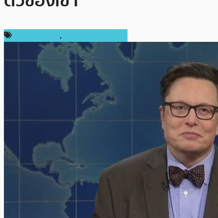
ตัวของเขา
ข่าว Dogecoin
,
ข่าวคริปโตเคอเรนซี่