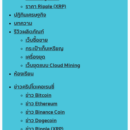
ราคา Ripple (XRP)
ปฏิทินเศรษฐกิจ
บทความ
รีวิวผลิตภัณฑ์
เว็บซื้อขาย
กระเป๋าเก็บเหรียญ
เครื่องขุด
เว็บขุดแบบ Cloud Mining
ห้องเรียน
ข่าวคริปโตเคอเรนซี่
ข่าว Bitcoin
ข่าว Ethereum
ข่าว Binance Coin
ข่าว Dogecoin
ข่าว Ripple (XRP)