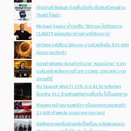
เปิดบัญชี Bitkub ง่ายขึ้นอีกขั้น ยืนยันตัวตนผ่าน
ThaID ได้แล้ว
Michael Saylor ย้ำจุดยืน “Bitcoin ไม่ต้องการ
CLARITY แต่อเมริกาต่างหากที่ต้องการ”
นักวิเคราะห์เตือน Bitcoin อาจร่วงลึกถึง $35,000
ก่อนการกลับตัว
ทองคำพุ่งแรง ย้อนคำทำนาย “หมอปลาย” ราคา
จะเริ่มขยับหลังกลางปี 69 อาจแตะ 100,000 บาท
ปลายปีนี้
หุ้น SpaceX พุ่งกว่า 15% ทะลุ $130 หลังปลด
ล็อกหุ้น 911 ล้านหุ้นแต่ตลาดเชื่อมั่น ไม่โดนเทขาย
ตัวเลขการจ้างงานสหรัฐฯ เดือนกรกฎาคมหดตัว
23,000 ตำแหน่ง สวนทางคาดการณ์
รัสเซียทลายเครือข่ายคริปโตเถื่อน หลังพบหลอก