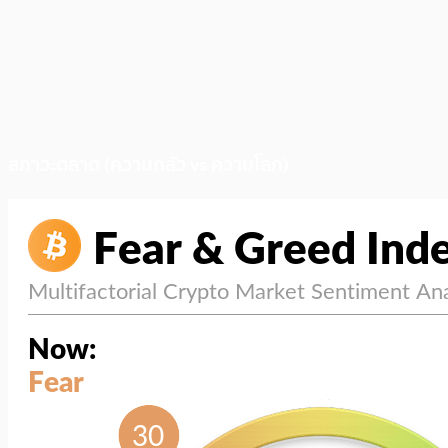
สภาวะตลาด (ความกลัว vs ความโลภ)