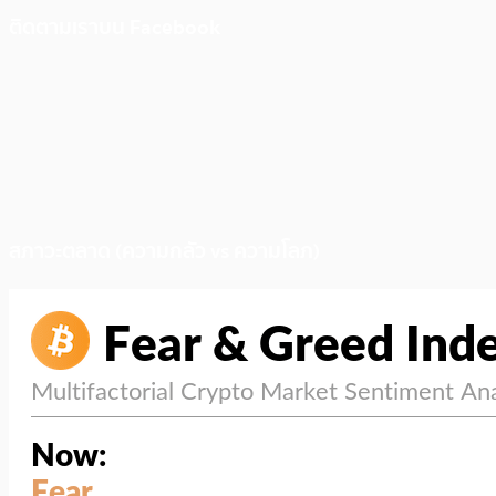
ติดตามเราบน Facebook
สภาวะตลาด (ความกลัว vs ความโลภ)