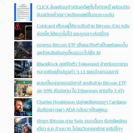
CLICX ลั่นพร้อมดำเนินคดีผู้ตั้งใจบิดหนี้ พร้อมปิด
รับสมัครชั่วคราวหลังคนแห่ยื่นจนระบบล้น
Coldcard เตือนผู้ใช้งานรีบย้าย Bitcoin ด่วน หลัง
ช่องโหว่ยังอุดไม่ได้ และถูกเจาะต่อเนื่อง
กองทุน Bitcoin ETF เจ๊งและปิดตัวเป็นแห่งแรกใน
สหรัฐหลังเงินทุนไหลออกไปฝั่ง AI
BlackRock ลุยเปิดตัว Tokenized สำหรับกองทุน
ตลาดเงินยุโรปมูลค่า 3.11 แสนล้านดอลลาร์
แบงก์ใหญ่สุดของอิตาลี ลดสัดส่วน Bitcoin ETF
ลง 99% หันลงทุน ใน Ethereum แทนถึง 3 เท่า
Charles Hoskinson ปลุกพลังคอมมูฯ Cardano
ลั่นต้องการพา ADA กลับมาเป็นผู้ชนะ
นักขุด Bitcoin สาย Solo เจอบล็อก รับทรัพย์คน
เดียว 6.6 ล้านบาท ไม่สนวิกฤตศรัทธาคริปโทฯ