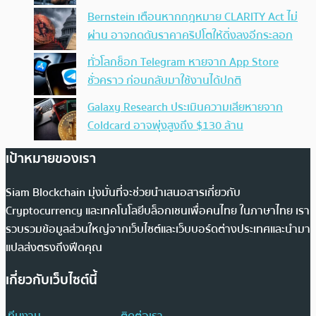
Bernstein เตือนหากกฎหมาย CLARITY Act ไม่
ผ่าน อาจกดดันราคาคริปโตให้ดิ่งลงอีกระลอก
ทั่วโลกช็อก Telegram หายจาก App Store
ชั่วคราว ก่อนกลับมาใช้งานได้ปกติ
Galaxy Research ประเมินความเสียหายจาก
Coldcard อาจพุ่งสูงถึง $130 ล้าน
เป้าหมายของเรา
Siam Blockchain มุ่งมั่นที่จะช่วยนำเสนอสารเกี่ยวกับ
Cryptocurrency และเทคโนโลยีบล็อกเชนเพื่อคนไทย ในภาษาไทย เรา
รวบรวมข้อมูลส่วนใหญ่จากเว็บไซต์และเว็บบอร์ดต่างประเทศและนำมา
แปลส่งตรงถึงฟีดคุณ
เกี่ยวกับเว็บไซต์นี้
ทีมงาน
ติดต่อเรา