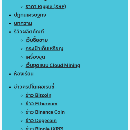
ราคา Ripple (XRP)
ปฏิทินเศรษฐกิจ
บทความ
รีวิวผลิตภัณฑ์
เว็บซื้อขาย
กระเป๋าเก็บเหรียญ
เครื่องขุด
เว็บขุดแบบ Cloud Mining
ห้องเรียน
ข่าวคริปโตเคอเรนซี่
ข่าว Bitcoin
ข่าว Ethereum
ข่าว Binance Coin
ข่าว Dogecoin
ข่าว Ripple (XRP)