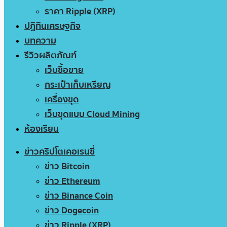
ราคา Ripple (XRP)
ปฏิทินเศรษฐกิจ
บทความ
รีวิวผลิตภัณฑ์
เว็บซื้อขาย
กระเป๋าเก็บเหรียญ
เครื่องขุด
เว็บขุดแบบ Cloud Mining
ห้องเรียน
ข่าวคริปโตเคอเรนซี่
ข่าว Bitcoin
ข่าว Ethereum
ข่าว Binance Coin
ข่าว Dogecoin
ข่าว Ripple (XRP)