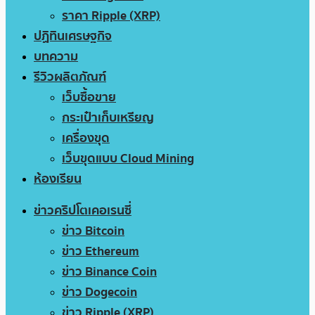
ราคา Ripple (XRP)
ปฏิทินเศรษฐกิจ
บทความ
รีวิวผลิตภัณฑ์
เว็บซื้อขาย
กระเป๋าเก็บเหรียญ
เครื่องขุด
เว็บขุดแบบ Cloud Mining
ห้องเรียน
ข่าวคริปโตเคอเรนซี่
ข่าว Bitcoin
ข่าว Ethereum
ข่าว Binance Coin
ข่าว Dogecoin
ข่าว Ripple (XRP)