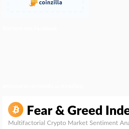
ติดตามเราบน Facebook
สภาวะตลาด (ความกลัว vs ความโลภ)