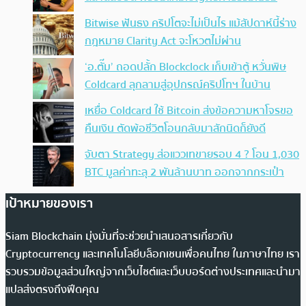
Bitwise ฟันธง คริปโตจะไม่เป็นไร แม้สัปดาห์นี้ร่าง
กฎหมาย Clarity Act จะโหวตไม่ผ่าน
‘อ.ตั๊ม’ ถอดปลั้ก Blockclock เก็บเข้าตู้ หวั่นพิษ
Coldcard ลุกลามสู่อุปกรณ์คริปโทฯ ในบ้าน
เหยื่อ Coldcard ใช้ Bitcoin ส่งข้อความหาโจรขอ
คืนเงิน ตัดพ้อชีวิตโอนกลับมาสักนิดก็ยังดี
จับตา Strategy ส่อแววเทขายรอบ 4 ? โอน 1,030
BTC มูลค่าทะลุ 2 พันล้านบาท ออกจากกระเป๋า
เป้าหมายของเรา
Siam Blockchain มุ่งมั่นที่จะช่วยนำเสนอสารเกี่ยวกับ
Cryptocurrency และเทคโนโลยีบล็อกเชนเพื่อคนไทย ในภาษาไทย เรา
รวบรวมข้อมูลส่วนใหญ่จากเว็บไซต์และเว็บบอร์ดต่างประเทศและนำมา
แปลส่งตรงถึงฟีดคุณ