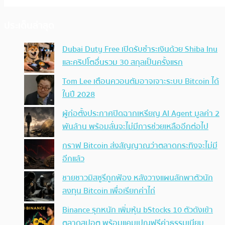
ประเด็นล่าสุด
Dubai Duty Free เปิดรับชำระเงินด้วย Shiba Inu
และคริปโตอื่นรวม 30 สกุลเป็นครั้งแรก
Tom Lee เตือนควอนตัมอาจเจาะระบบ Bitcoin ได้
ในปี 2028
ผู้ก่อตั้งประกาศปิดฉากเหรียญ AI Agent มูลค่า 2
พันล้าน พร้อมลั่นจะไม่มีการช่วยเหลืออีกต่อไป
กราฟ Bitcoin ส่งสัญญาณว่าตลาดกระทิงจะไม่มี
อีกแล้ว
ชายชาวมิสซูรีถูกฟ้อง หลังวางแผนลักพาตัวนัก
ลงทุน Bitcoin เพื่อเรียกค่าไถ่
Binance รุกหนัก เพิ่มหุ้น bStocks 10 ตัวดังเข้า
ตลาดสปอต พร้อมแคมเปญฟรีค่าธรรมเนียม