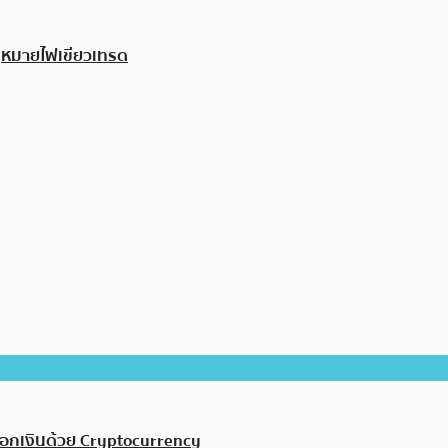
บกฎหมายไฟเขียวเทรด
งฟอกเงินด้วย Cryptocurrency