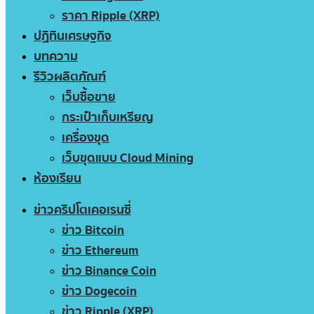
ราคา Ripple (XRP)
ปฏิทินเศรษฐกิจ
บทความ
รีวิวผลิตภัณฑ์
เว็บซื้อขาย
กระเป๋าเก็บเหรียญ
เครื่องขุด
เว็บขุดแบบ Cloud Mining
ห้องเรียน
ข่าวคริปโตเคอเรนซี่
ข่าว Bitcoin
ข่าว Ethereum
ข่าว Binance Coin
ข่าว Dogecoin
ข่าว Ripple (XRP)