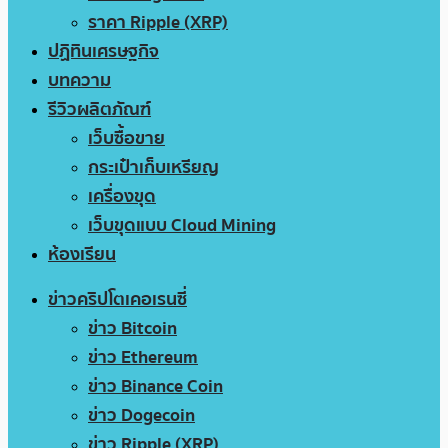
ราคา Ripple (XRP)
ปฏิทินเศรษฐกิจ
บทความ
รีวิวผลิตภัณฑ์
เว็บซื้อขาย
กระเป๋าเก็บเหรียญ
เครื่องขุด
เว็บขุดแบบ Cloud Mining
ห้องเรียน
ข่าวคริปโตเคอเรนซี่
ข่าว Bitcoin
ข่าว Ethereum
ข่าว Binance Coin
ข่าว Dogecoin
ข่าว Ripple (XRP)