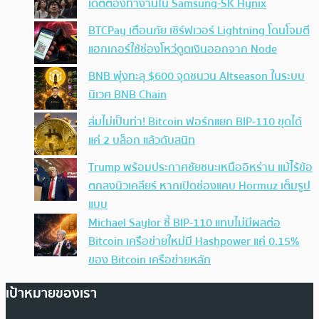
เดตต้องทำงานใน Samsung-SK Hynix
BTCPay เตือนภัย เซิร์ฟเวอร์ Lightning โดนโจมตี
แฮกเกอร์ใช้ช่องโหว่ดูดเงินออกจาก Node
BNB พุ่งทะลุ $600 จุดชนวน Altseason ในระบบ
นิเวศ BNB Chain
ล่มไม่เป็นท่า! Bitcoin ฟอร์กแยก BIP-110 ขุดได้
แค่ 2 บล็อก แล้วดับสนิท
Trump พร้อมประกาศชัยชนะเหนืออิหร่าน แม้ไร้ข้อ
ตกลงนิวเคลียร์ หากเปิดช่องแคบ Hormuz เต็มรูป
แบบ
Michael Saylor ชี้ BIP-110 แทบไม่มีผลต่อ
Bitcoin เครือข่ายใหม่มี Hashpower แค่ 0.15%
ของ Bitcoin เครือข่ายหลัก
เป้าหมายของเรา