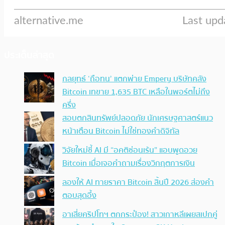
ประเด็นล่าสุด
กลยุทธ์ ‘ถือทน’ แตกพ่าย Empery บริษัทคลัง
Bitcoin เทขาย 1,635 BTC เหลือในพอร์ตไม่ถึง
ครึ่ง
สอบตกสินทรัพย์ปลอดภัย นักเศรษฐศาสตร์แนว
หน้าเตือน Bitcoin ไม่ใช่ทองคำดิจิทัล
วิจัยใหม่ชี้ AI มี “อคติซ่อนเร้น” แอบพูดอวย
Bitcoin เมื่อเจอคำถามเรื่องวิกฤตการเงิน
ลองให้ AI ทายราคา Bitcoin สิ้นปี 2026 ส่องคำ
ตอบสุดอึ้ง
อาเสี่ยคริปโทฯ ตกกระป๋อง! สาวเกาหลีเผยสเปกคู่