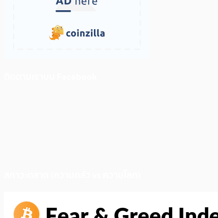
ติดตามเราบน Facebook
สภาวะตลาด (ความกลัว vs ความโลภ)