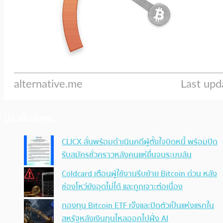
ประเด็นล่าสุด
CLICX ลั่นพร้อมดำเนินคดีผู้ตั้งใจบิดหนี้ พร้อมปิด
รับสมัครชั่วคราวหลังคนแห่ยื่นจนระบบล้น
Coldcard เตือนผู้ใช้งานรีบย้าย Bitcoin ด่วน หลัง
ช่องโหว่ยังอุดไม่ได้ และถูกเจาะต่อเนื่อง
กองทุน Bitcoin ETF เจ๊งและปิดตัวเป็นแห่งแรกใน
สหรัฐหลังเงินทุนไหลออกไปฝั่ง AI