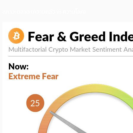
สภาวะตลาด (ความกลัว vs ความโลภ)