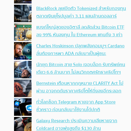
BlackRock ลุยเปิดตัว Tokenized สำหรับกองทุน
ตลาดเงินยุโรปมูลค่า 3.11 แสนล้านดอลลาร์
แบงก์ใหญ่สุดของอิตาลี ลดสัดส่วน Bitcoin ETF
ลง 99% หันลงทุน ใน Ethereum แทนถึง 3 เท่า
Charles Hoskinson ปลุกพลังคอมมูฯ Cardano
ลั่นต้องการพา ADA กลับมาเป็นผู้ชนะ
นักขุด Bitcoin สาย Solo เจอบล็อก รับทรัพย์คน
เดียว 6.6 ล้านบาท ไม่สนวิกฤตศรัทธาคริปโทฯ
Bernstein เตือนหากกฎหมาย CLARITY Act ไม่
ผ่าน อาจกดดันราคาคริปโตให้ดิ่งลงอีกระลอก
ทั่วโลกช็อก Telegram หายจาก App Store
ชั่วคราว ก่อนกลับมาใช้งานได้ปกติ
Galaxy Research ประเมินความเสียหายจาก
Coldcard อาจพุ่งสูงถึง $130 ล้าน