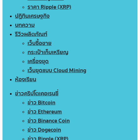
ราคา Ripple (XRP)
ปฏิทินเศรษฐกิจ
บทความ
รีวิวผลิตภัณฑ์
เว็บซื้อขาย
กระเป๋าเก็บเหรียญ
เครื่องขุด
เว็บขุดแบบ Cloud Mining
ห้องเรียน
ข่าวคริปโตเคอเรนซี่
ข่าว Bitcoin
ข่าว Ethereum
ข่าว Binance Coin
ข่าว Dogecoin
ข่าว Ripple (XRP)