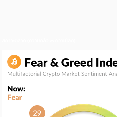
สภาวะตลาด (ความกลัว vs ความโลภ)