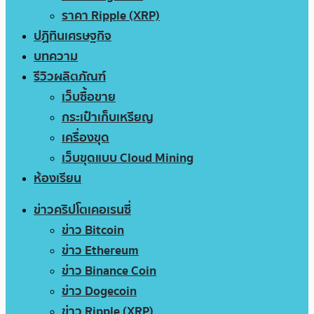
ราคา Ripple (XRP)
ปฏิทินเศรษฐกิจ
บทความ
รีวิวผลิตภัณฑ์
เว็บซื้อขาย
กระเป๋าเก็บเหรียญ
เครื่องขุด
เว็บขุดแบบ Cloud Mining
ห้องเรียน
ข่าวคริปโตเคอเรนซี่
ข่าว Bitcoin
ข่าว Ethereum
ข่าว Binance Coin
ข่าว Dogecoin
ข่าว Ripple (XRP)