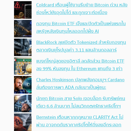
Coldcard เตือนผู้ใช้งานรีบย้าย Bitcoin ด่วน หลัง
ช่องโหว่ยังอุดไม่ได้ และถูกเจาะต่อเนื่อง
กองทุน Bitcoin ETF เจ๊งและปิดตัวเป็นแห่งแรกใน
สหรัฐหลังเงินทุนไหลออกไปฝั่ง AI
BlackRock ลุยเปิดตัว Tokenized สำหรับกองทุน
ตลาดเงินยุโรปมูลค่า 3.11 แสนล้านดอลลาร์
แบงก์ใหญ่สุดของอิตาลี ลดสัดส่วน Bitcoin ETF
ลง 99% หันลงทุน ใน Ethereum แทนถึง 3 เท่า
Charles Hoskinson ปลุกพลังคอมมูฯ Cardano
ลั่นต้องการพา ADA กลับมาเป็นผู้ชนะ
นักขุด Bitcoin สาย Solo เจอบล็อก รับทรัพย์คน
เดียว 6.6 ล้านบาท ไม่สนวิกฤตศรัทธาคริปโทฯ
Bernstein เตือนหากกฎหมาย CLARITY Act ไม่
ผ่าน อาจกดดันราคาคริปโตให้ดิ่งลงอีกระลอก