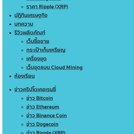
ราคา Ripple (XRP)
ปฏิทินเศรษฐกิจ
บทความ
รีวิวผลิตภัณฑ์
เว็บซื้อขาย
กระเป๋าเก็บเหรียญ
เครื่องขุด
เว็บขุดแบบ Cloud Mining
ห้องเรียน
ข่าวคริปโตเคอเรนซี่
ข่าว Bitcoin
ข่าว Ethereum
ข่าว Binance Coin
ข่าว Dogecoin
ข่าว Ripple (XRP)