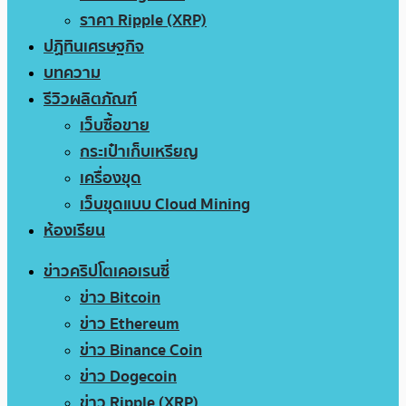
ราคา Ripple (XRP)
ปฏิทินเศรษฐกิจ
บทความ
รีวิวผลิตภัณฑ์
เว็บซื้อขาย
กระเป๋าเก็บเหรียญ
เครื่องขุด
เว็บขุดแบบ Cloud Mining
ห้องเรียน
ข่าวคริปโตเคอเรนซี่
ข่าว Bitcoin
ข่าว Ethereum
ข่าว Binance Coin
ข่าว Dogecoin
ข่าว Ripple (XRP)