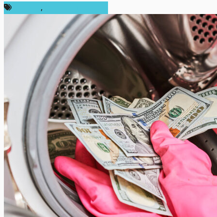
ข่าว NFT
,
ข่าวคริปโตเคอเรนซี่