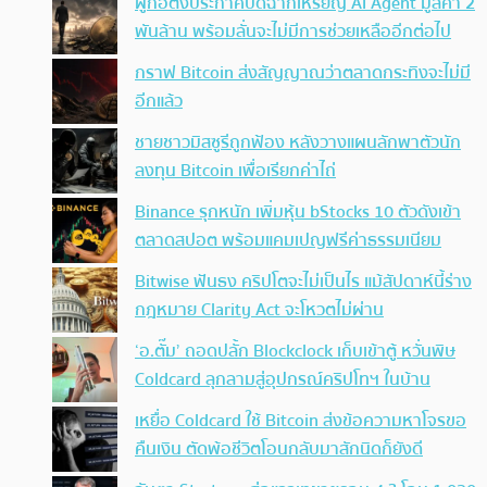
ผู้ก่อตั้งประกาศปิดฉากเหรียญ AI Agent มูลค่า 2
พันล้าน พร้อมลั่นจะไม่มีการช่วยเหลืออีกต่อไป
กราฟ Bitcoin ส่งสัญญาณว่าตลาดกระทิงจะไม่มี
อีกแล้ว
ชายชาวมิสซูรีถูกฟ้อง หลังวางแผนลักพาตัวนัก
ลงทุน Bitcoin เพื่อเรียกค่าไถ่
Binance รุกหนัก เพิ่มหุ้น bStocks 10 ตัวดังเข้า
ตลาดสปอต พร้อมแคมเปญฟรีค่าธรรมเนียม
Bitwise ฟันธง คริปโตจะไม่เป็นไร แม้สัปดาห์นี้ร่าง
กฎหมาย Clarity Act จะโหวตไม่ผ่าน
‘อ.ตั๊ม’ ถอดปลั้ก Blockclock เก็บเข้าตู้ หวั่นพิษ
Coldcard ลุกลามสู่อุปกรณ์คริปโทฯ ในบ้าน
เหยื่อ Coldcard ใช้ Bitcoin ส่งข้อความหาโจรขอ
คืนเงิน ตัดพ้อชีวิตโอนกลับมาสักนิดก็ยังดี