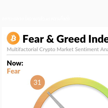
สภาวะตลาด (ความกลัว vs ความโลภ)