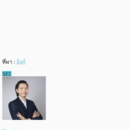
ที่มา :
ลิงก์
NFT