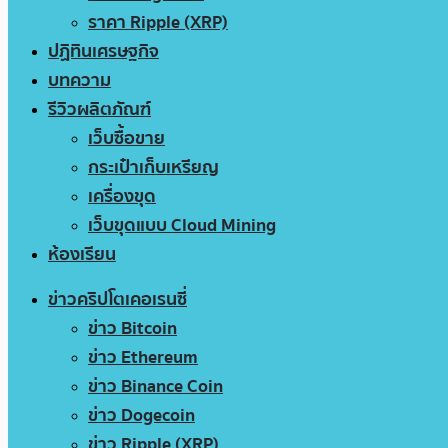
ราคา Ripple (XRP)
ปฏิทินเศรษฐกิจ
บทความ
รีวิวผลิตภัณฑ์
เว็บซื้อขาย
กระเป๋าเก็บเหรียญ
เครื่องขุด
เว็บขุดแบบ Cloud Mining
ห้องเรียน
ข่าวคริปโตเคอเรนซี่
ข่าว Bitcoin
ข่าว Ethereum
ข่าว Binance Coin
ข่าว Dogecoin
ข่าว Ripple (XRP)