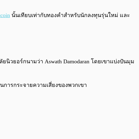
0:00
/
0:00
tcoin
นั้นเทียบเท่ากับทองคำสำหรับนักลงทุนรุ่นใหม่ และ
ลัยนิวยอร์กนามว่า Aswath Damodaran โดยเขาแบ่งปันมุม
อกในการกระจายความเสี่ยงของพวกเขา