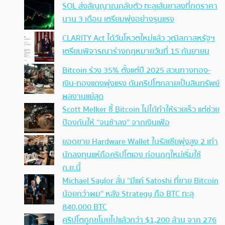
SOL ส่งสัญญาณกลับตัว ทะลุเส้นขาลงที่กดราคา
นาน 3 เดือน เตรียมพุ่งอย่างรุนแรง
CLARITY Act ได้วันโหวตใหม่แล้ว วุฒิสภาสหรัฐฯ
เตรียมพิจารณาร่างกฎหมายวันที่ 15 กันยายน
Bitcoin ร่วง 35% ตั้งแต่ปี 2025 สวนทางทอง-
เงิน-ทองแดงพุ่งแรง ดันคริปโตกลายเป็นสินทรัพย์
ผลงานแย่สุด
Scott Melker ชี้ Bitcoin ไม่ได้ทำให้รวยเร็ว แต่ช่วย
ป้องกันให้ “จนช้าลง” จากเงินเฟ้อ
ยอดขาย Hardware Wallet ในรัสเซียพุ่งสูง 2 เท่า
นักลงทุนแห่ถือคริปโตเอง ก่อนกฎใหม่เริ่มใช้
ก.ย.นี้
Michael Saylor ลั่น “มีแค่ Satoshi ที่ขาย Bitcoin
น้อยกว่าผม” หลัง Strategy ถือ BTC ทะลุ
840,000 BTC
คริปโตถูกขโมยไปแล้วกว่า $1,200 ล้าน จาก 276