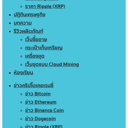
ราคา Ripple (XRP)
ปฏิทินเศรษฐกิจ
บทความ
รีวิวผลิตภัณฑ์
เว็บซื้อขาย
กระเป๋าเก็บเหรียญ
เครื่องขุด
เว็บขุดแบบ Cloud Mining
ห้องเรียน
ข่าวคริปโตเคอเรนซี่
ข่าว Bitcoin
ข่าว Ethereum
ข่าว Binance Coin
ข่าว Dogecoin
ข่าว Ripple (XRP)