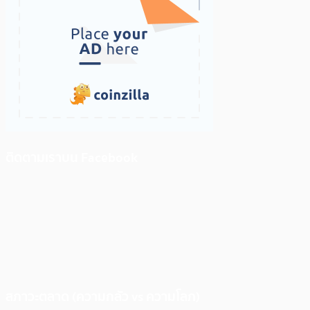
ติดตามเราบน Facebook
สภาวะตลาด (ความกลัว vs ความโลภ)