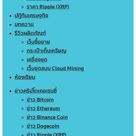
ราคา Ripple (XRP)
ปฏิทินเศรษฐกิจ
บทความ
รีวิวผลิตภัณฑ์
เว็บซื้อขาย
กระเป๋าเก็บเหรียญ
เครื่องขุด
เว็บขุดแบบ Cloud Mining
ห้องเรียน
ข่าวคริปโตเคอเรนซี่
ข่าว Bitcoin
ข่าว Ethereum
ข่าว Binance Coin
ข่าว Dogecoin
ข่าว Ripple (XRP)