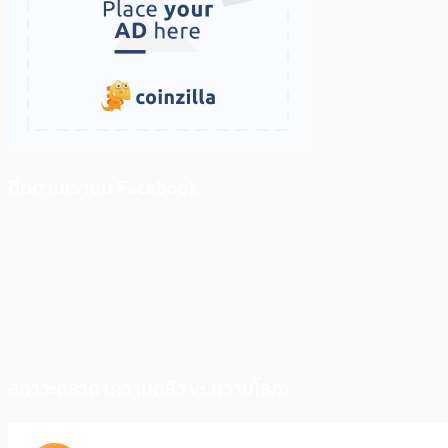
ติดตามเราบน Facebook
สภาวะตลาด (ความกลัว vs ความโลภ)