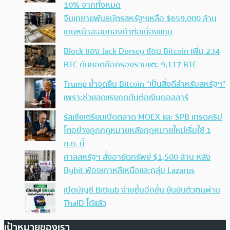
10% จากทั้งหมด
จีนเทขายพันธบัตรสหรัฐฯเหลือ $659,000 ล้าน
เดินหน้าสะสมทองคำต่อเนื่องแทน
Block ของ Jack Dorsey ช้อน Bitcoin เพิ่ม 234
BTC ดันยอดถือครองรวมแตะ 9,117 BTC
Trump ย้ำจุดยืน Bitcoin “เป็นสิ่งดีสำหรับสหรัฐฯ”
เพราะช่วยลดแรงกดดันต่อเงินดอลลาร์
รัสเซียเตรียมเปิดตลาด MOEX และ SPB เทรดคริป
โตอย่างถูกกฎหมายหลังกฎหมายใหม่เริ่มใช้ 1
ก.ย. นี้
ศาลสหรัฐฯ สั่งอายัดทรัพย์ $1,500 ล้าน หลัง
Bybit ฟ้องเกาหลีเหนือและกลุ่ม Lazarus
เปิดบัญชี Bitkub ง่ายขึ้นอีกขั้น ยืนยันตัวตนผ่าน
ThaID ได้แล้ว
เป้าหมายของเรา