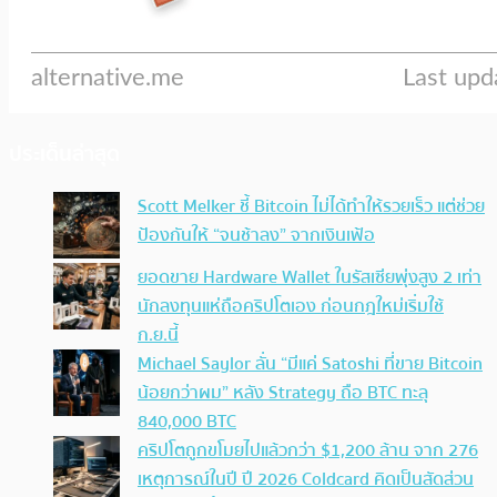
ประเด็นล่าสุด
Scott Melker ชี้ Bitcoin ไม่ได้ทำให้รวยเร็ว แต่ช่วย
ป้องกันให้ “จนช้าลง” จากเงินเฟ้อ
ยอดขาย Hardware Wallet ในรัสเซียพุ่งสูง 2 เท่า
นักลงทุนแห่ถือคริปโตเอง ก่อนกฎใหม่เริ่มใช้
ก.ย.นี้
Michael Saylor ลั่น “มีแค่ Satoshi ที่ขาย Bitcoin
น้อยกว่าผม” หลัง Strategy ถือ BTC ทะลุ
840,000 BTC
คริปโตถูกขโมยไปแล้วกว่า $1,200 ล้าน จาก 276
เหตุการณ์ในปี ปี 2026 Coldcard คิดเป็นสัดส่วน