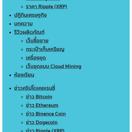
ราคา Ripple (XRP)
ปฏิทินเศรษฐกิจ
บทความ
รีวิวผลิตภัณฑ์
เว็บซื้อขาย
กระเป๋าเก็บเหรียญ
เครื่องขุด
เว็บขุดแบบ Cloud Mining
ห้องเรียน
ข่าวคริปโตเคอเรนซี่
ข่าว Bitcoin
ข่าว Ethereum
ข่าว Binance Coin
ข่าว Dogecoin
ข่าว Ripple (XRP)