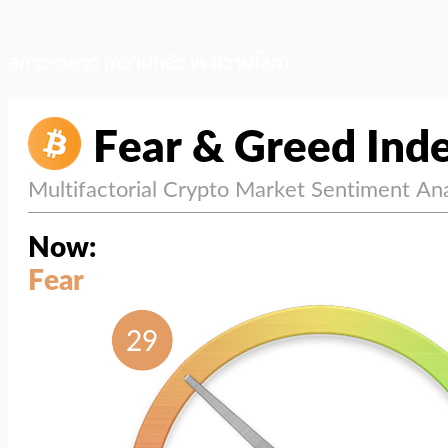
สภาวะตลาด (ความกลัว vs ความโลภ)