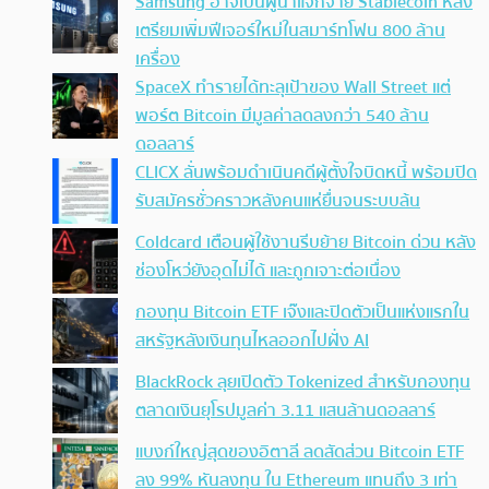
Samsung อาจเป็นผู้นำแจกจ่าย Stablecoin หลัง
เตรียมเพิ่มฟีเจอร์ใหม่ในสมาร์ทโฟน 800 ล้าน
เครื่อง
SpaceX ทำรายได้ทะลุเป้าของ Wall Street แต่
พอร์ต Bitcoin มีมูลค่าลดลงกว่า 540 ล้าน
ดอลลาร์
CLICX ลั่นพร้อมดำเนินคดีผู้ตั้งใจบิดหนี้ พร้อมปิด
รับสมัครชั่วคราวหลังคนแห่ยื่นจนระบบล้น
Coldcard เตือนผู้ใช้งานรีบย้าย Bitcoin ด่วน หลัง
ช่องโหว่ยังอุดไม่ได้ และถูกเจาะต่อเนื่อง
กองทุน Bitcoin ETF เจ๊งและปิดตัวเป็นแห่งแรกใน
สหรัฐหลังเงินทุนไหลออกไปฝั่ง AI
BlackRock ลุยเปิดตัว Tokenized สำหรับกองทุน
ตลาดเงินยุโรปมูลค่า 3.11 แสนล้านดอลลาร์
แบงก์ใหญ่สุดของอิตาลี ลดสัดส่วน Bitcoin ETF
ลง 99% หันลงทุน ใน Ethereum แทนถึง 3 เท่า