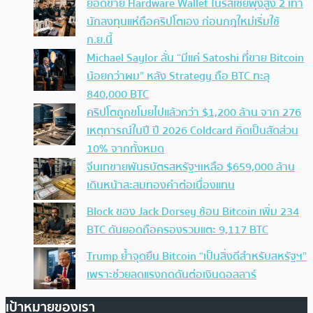
ยอดขาย Hardware Wallet ในรัสเซียพุ่งสูง 2 เท่า
นักลงทุนแห่ถือคริปโตเอง ก่อนกฎใหม่เริ่มใช้
ก.ย.นี้
Michael Saylor ลั่น “มีแค่ Satoshi ที่ขาย Bitcoin
น้อยกว่าผม” หลัง Strategy ถือ BTC ทะลุ
840,000 BTC
คริปโตถูกขโมยไปแล้วกว่า $1,200 ล้าน จาก 276
เหตุการณ์ในปี ปี 2026 Coldcard คิดเป็นสัดส่วน
10% จากทั้งหมด
จีนเทขายพันธบัตรสหรัฐฯเหลือ $659,000 ล้าน
เดินหน้าสะสมทองคำต่อเนื่องแทน
Block ของ Jack Dorsey ช้อน Bitcoin เพิ่ม 234
BTC ดันยอดถือครองรวมแตะ 9,117 BTC
Trump ย้ำจุดยืน Bitcoin “เป็นสิ่งดีสำหรับสหรัฐฯ”
เพราะช่วยลดแรงกดดันต่อเงินดอลลาร์
เป้าหมายของเรา