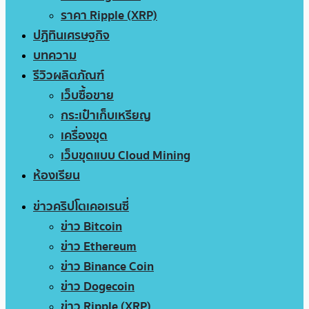
ราคา Ripple (XRP)
ปฏิทินเศรษฐกิจ
บทความ
รีวิวผลิตภัณฑ์
เว็บซื้อขาย
กระเป๋าเก็บเหรียญ
เครื่องขุด
เว็บขุดแบบ Cloud Mining
ห้องเรียน
ข่าวคริปโตเคอเรนซี่
ข่าว Bitcoin
ข่าว Ethereum
ข่าว Binance Coin
ข่าว Dogecoin
ข่าว Ripple (XRP)