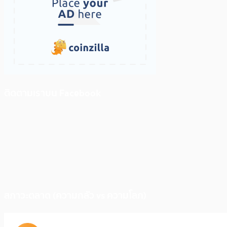
ติดตามเราบน Facebook
สภาวะตลาด (ความกลัว vs ความโลภ)