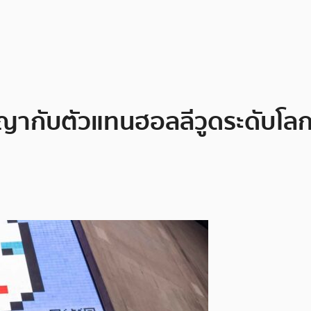
ญากับตัวแทนฮอลลีวูดระดับโลก เ