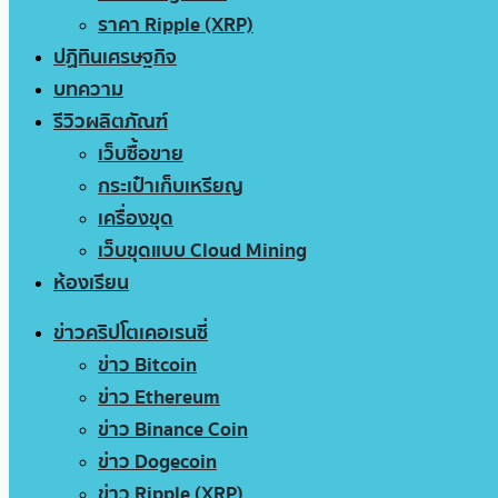
ราคา Ripple (XRP)
ปฏิทินเศรษฐกิจ
บทความ
รีวิวผลิตภัณฑ์
เว็บซื้อขาย
กระเป๋าเก็บเหรียญ
เครื่องขุด
เว็บขุดแบบ Cloud Mining
ห้องเรียน
ข่าวคริปโตเคอเรนซี่
ข่าว Bitcoin
ข่าว Ethereum
ข่าว Binance Coin
ข่าว Dogecoin
ข่าว Ripple (XRP)