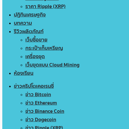
ราคา Ripple (XRP)
ปฏิทินเศรษฐกิจ
บทความ
รีวิวผลิตภัณฑ์
เว็บซื้อขาย
กระเป๋าเก็บเหรียญ
เครื่องขุด
เว็บขุดแบบ Cloud Mining
ห้องเรียน
ข่าวคริปโตเคอเรนซี่
ข่าว Bitcoin
ข่าว Ethereum
ข่าว Binance Coin
ข่าว Dogecoin
ข่าว Ripple (XRP)