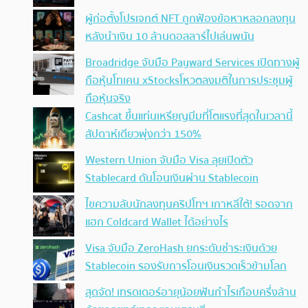
ผู้ก่อตั้งโปรเจกต์ NFT ถูกฟ้องข้อหาหลอกลงทุน
หลังนำเงิน 10 ล้านดอลลาร์ไปเล่นพนัน
Broadridge จับมือ Payward Services เปิดทางผู้
ถือหุ้นโทเคน xStocksโหวตลงมติในการประชุมผู้
ถือหุ้นจริง
Cashcat ขึ้นแท่นเหรียญมีมที่โตแรงที่สุดในเวลานี้
สัปดาห์เดียวพุ่งกว่า 150%
Western Union จับมือ Visa ลุยเปิดตัว
Stablecard ดันโอนเงินผ่าน Stablecoin
ไขความลับนักลงทุนคริปโทฯ เกาหลีใต้! รอดจาก
แฮก Coldcard Wallet ได้อย่างไร
Visa จับมือ ZeroHash ยกระดับชำระเงินด้วย
Stablecoin รองรับการโอนเงินรวดเร็วข้ามโลก
สุดจัด! เทรดเดอร์อายุน้อยฟันกำไรเกือบครึ่งล้าน