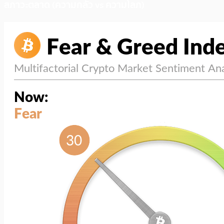
สภาวะตลาด (ความกลัว vs ความโลภ)