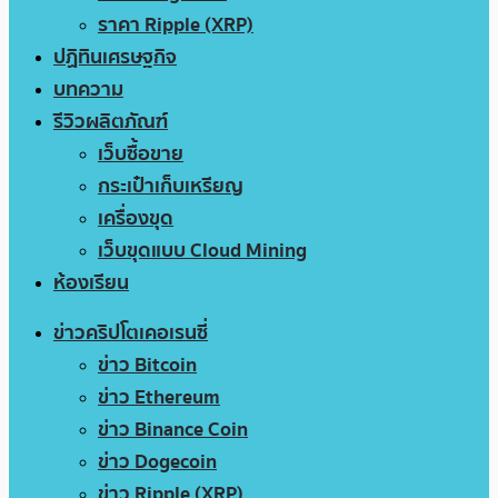
ราคา Ripple (XRP)
ปฏิทินเศรษฐกิจ
บทความ
รีวิวผลิตภัณฑ์
เว็บซื้อขาย
กระเป๋าเก็บเหรียญ
เครื่องขุด
เว็บขุดแบบ Cloud Mining
ห้องเรียน
ข่าวคริปโตเคอเรนซี่
ข่าว Bitcoin
ข่าว Ethereum
ข่าว Binance Coin
ข่าว Dogecoin
ข่าว Ripple (XRP)