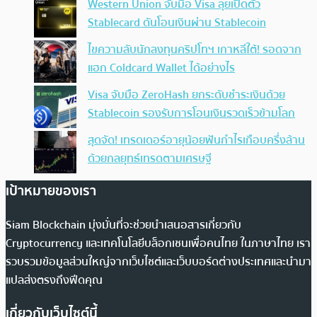
Western Union จับมือ Visa ลุยเปิดตัว
Stablecard ดันโอนเงินผ่าน Stablecoin
ไขความลับนักลงทุนคริปโทฯ เกาหลีใต้! รอดจาก
แฮก Coldcard Wallet ได้อย่างไร
Visa จับมือ ZeroHash ยกระดับชำระเงินด้วย
Stablecoin รองรับการโอนเงินรวดเร็วข้ามโลก
สุดจัด! เทรดเดอร์อายุน้อยฟันกำไรเกือบครึ่งล้าน
ด้วยกลยุทธ์เทรดตามเศรษฐี
เป้าหมายของเรา
Siam Blockchain มุ่งมั่นที่จะช่วยนำเสนอสารเกี่ยวกับ
Cryptocurrency และเทคโนโลยีบล็อกเชนเพื่อคนไทย ในภาษาไทย เรา
รวบรวมข้อมูลส่วนใหญ่จากเว็บไซต์และเว็บบอร์ดต่างประเทศและนำมา
แปลส่งตรงถึงฟีดคุณ
เกี่ยวกับเว็บไซต์นี้