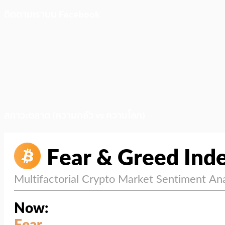
ติดตามเราบน Facebook
สภาวะตลาด (ความกลัว vs ความโลภ)