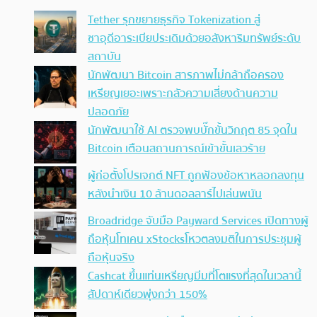
Tether รุกขยายธุรกิจ Tokenization สู่
ซาอุดีอาระเบียประเดิมด้วยอสังหาริมทรัพย์ระดับ
สถาบัน
นักพัฒนา Bitcoin สารภาพไม่กล้าถือครอง
เหรียญเยอะเพราะกลัวความเสี่ยงด้านความ
ปลอดภัย
นักพัฒนาใช้ AI ตรวจพบบั๊กขั้นวิกฤต 85 จุดใน
Bitcoin เตือนสถานการณ์เข้าขั้นเลวร้าย
ผู้ก่อตั้งโปรเจกต์ NFT ถูกฟ้องข้อหาหลอกลงทุน
หลังนำเงิน 10 ล้านดอลลาร์ไปเล่นพนัน
Broadridge จับมือ Payward Services เปิดทางผู้
ถือหุ้นโทเคน xStocksโหวตลงมติในการประชุมผู้
ถือหุ้นจริง
Cashcat ขึ้นแท่นเหรียญมีมที่โตแรงที่สุดในเวลานี้
สัปดาห์เดียวพุ่งกว่า 150%