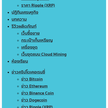
ราคา Ripple (XRP)
ปฏิทินเศรษฐกิจ
บทความ
รีวิวผลิตภัณฑ์
เว็บซื้อขาย
กระเป๋าเก็บเหรียญ
เครื่องขุด
เว็บขุดแบบ Cloud Mining
ห้องเรียน
ข่าวคริปโตเคอเรนซี่
ข่าว Bitcoin
ข่าว Ethereum
ข่าว Binance Coin
ข่าว Dogecoin
ข่าว Ripple (XRP)