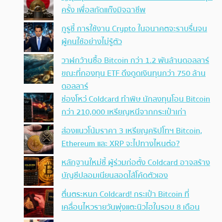
ครั้ง เพื่อสกัดแก๊งมิจฉาชีพ
กูรูชี้ การใช้งาน Crypto ในอนาคตจะราบรื่นจน
ผู้คนใช้อย่างไม่รู้ตัว
วาฬกว้านซื้อ Bitcoin กว่า 1.2 พันล้านดอลลาร์
ขณะที่กองทุน ETF ดึงดูดเงินทุนกว่า 750 ล้าน
ดอลลาร์
ช่องโหว่ Coldcard ทำพิษ นักลงทุนโอน Bitcoin
กว่า 210,000 เหรียญหนีจากกระเป๋าเก่า
ส่องแนวโน้มราคา 3 เหรียญคริปโทฯ Bitcoin,
Ethereum และ XRP จะไปทางไหนต่อ?
หลักฐานใหม่ชี้ ผู้ร่วมก่อตั้ง Coldcard อาจสร้าง
บัญชีปลอมเนียนสอดไส้โค้ดตัวเอง
ตื่นตระหนก Coldcard! กระเป๋า Bitcoin ที่
เคลื่อนไหวรายวันพุ่งแตะนิวไฮในรอบ 8 เดือน