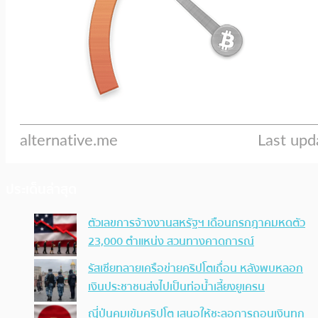
ประเด็นล่าสุด
ตัวเลขการจ้างงานสหรัฐฯ เดือนกรกฎาคมหดตัว
23,000 ตำแหน่ง สวนทางคาดการณ์
รัสเซียทลายเครือข่ายคริปโตเถื่อน หลังพบหลอก
เงินประชาชนส่งไปเป็นท่อน้ำเลี้ยงยูเครน
ญี่ปุ่นคุมเข้มคริปโต เสนอให้ชะลอการถอนเงินทุก