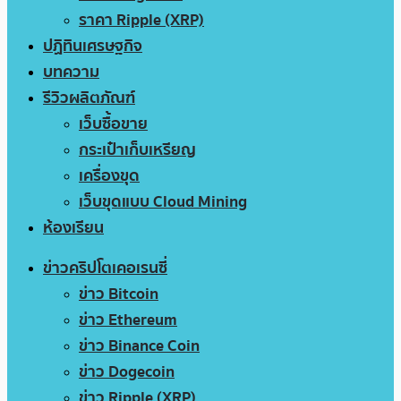
ราคา Ripple (XRP)
ปฏิทินเศรษฐกิจ
บทความ
รีวิวผลิตภัณฑ์
เว็บซื้อขาย
กระเป๋าเก็บเหรียญ
เครื่องขุด
เว็บขุดแบบ Cloud Mining
ห้องเรียน
ข่าวคริปโตเคอเรนซี่
ข่าว Bitcoin
ข่าว Ethereum
ข่าว Binance Coin
ข่าว Dogecoin
ข่าว Ripple (XRP)