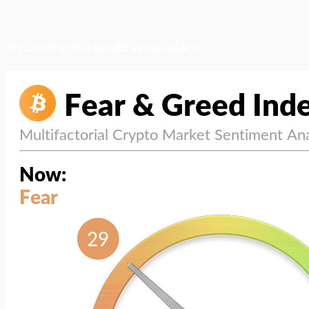
สภาวะตลาด (ความกลัว vs ความโลภ)