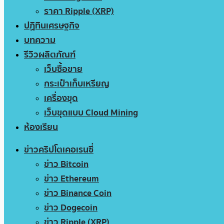
ราคา Ripple (XRP)
ปฏิทินเศรษฐกิจ
บทความ
รีวิวผลิตภัณฑ์
เว็บซื้อขาย
กระเป๋าเก็บเหรียญ
เครื่องขุด
เว็บขุดแบบ Cloud Mining
ห้องเรียน
ข่าวคริปโตเคอเรนซี่
ข่าว Bitcoin
ข่าว Ethereum
ข่าว Binance Coin
ข่าว Dogecoin
ข่าว Ripple (XRP)